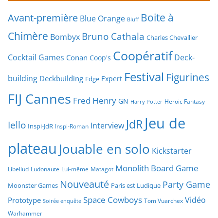
Boite à
Avant-première
Blue Orange
Bluff
Chimère
Bruno Cathala
Bombyx
Charles Chevallier
Coopératif
Cocktail Games
Deck-
Conan
Coop's
Festival
Figurines
building
Deckbuilding
Expert
Edge
FIJ Cannes
Fred Henry
GN
Heroic Fantasy
Harry Potter
Jeu de
JdR
Iello
Interview
Inspi-JdR
Inspi-Roman
plateau
Jouable en solo
Kickstarter
Monolith Board Game
Libellud
Ludonaute
Lui-même
Matagot
Nouveauté
Party Game
Moonster Games
Paris est Ludique
Space Cowboys
Vidéo
Prototype
Tom Vuarchex
Soirée enquête
Warhammer