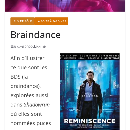
JEUX DE RÔLE
LA BOITE À SARDINES
Braindance
8 avril 2022
beusb
Afin d’illustrer
ce que sont les
BDS (la
braindance),
explorées aussi
dans
Shadowrun
où elles sont
nommées puces