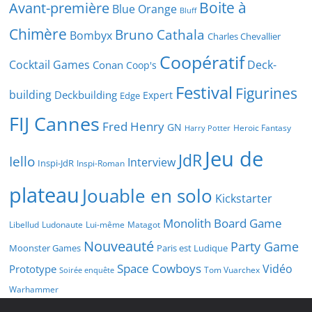
Boite à
Avant-première
Blue Orange
Bluff
Chimère
Bruno Cathala
Bombyx
Charles Chevallier
Coopératif
Cocktail Games
Deck-
Conan
Coop's
Festival
Figurines
building
Deckbuilding
Expert
Edge
FIJ Cannes
Fred Henry
GN
Heroic Fantasy
Harry Potter
Jeu de
JdR
Iello
Interview
Inspi-JdR
Inspi-Roman
plateau
Jouable en solo
Kickstarter
Monolith Board Game
Libellud
Ludonaute
Lui-même
Matagot
Nouveauté
Party Game
Moonster Games
Paris est Ludique
Space Cowboys
Vidéo
Prototype
Tom Vuarchex
Soirée enquête
Warhammer