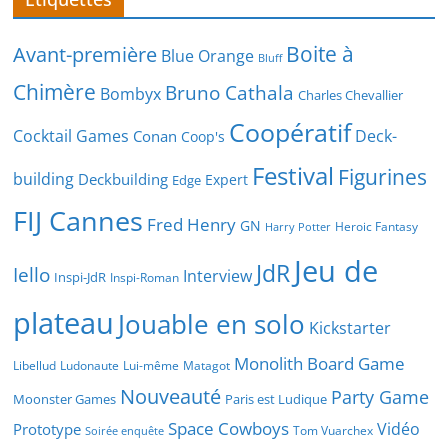
Boite à
Avant-première
Blue Orange
Bluff
Chimère
Bruno Cathala
Bombyx
Charles Chevallier
Coopératif
Cocktail Games
Deck-
Conan
Coop's
Festival
Figurines
building
Deckbuilding
Expert
Edge
FIJ Cannes
Fred Henry
GN
Heroic Fantasy
Harry Potter
Jeu de
JdR
Iello
Interview
Inspi-JdR
Inspi-Roman
plateau
Jouable en solo
Kickstarter
Monolith Board Game
Libellud
Ludonaute
Lui-même
Matagot
Nouveauté
Party Game
Moonster Games
Paris est Ludique
Space Cowboys
Vidéo
Prototype
Tom Vuarchex
Soirée enquête