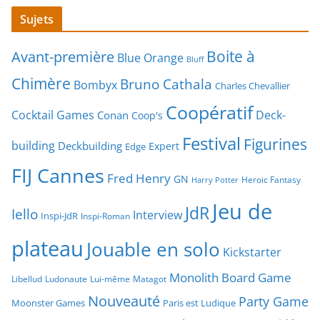
Sujets
Boite à
Avant-première
Blue Orange
Bluff
Chimère
Bruno Cathala
Bombyx
Charles Chevallier
Coopératif
Cocktail Games
Deck-
Conan
Coop's
Festival
Figurines
building
Deckbuilding
Expert
Edge
FIJ Cannes
Fred Henry
GN
Heroic Fantasy
Harry Potter
Jeu de
JdR
Iello
Interview
Inspi-JdR
Inspi-Roman
plateau
Jouable en solo
Kickstarter
Monolith Board Game
Libellud
Ludonaute
Lui-même
Matagot
Nouveauté
Party Game
Moonster Games
Paris est Ludique