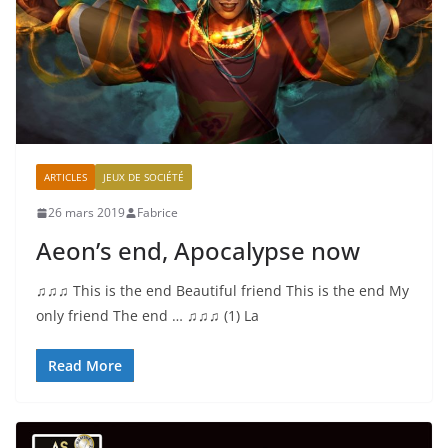
ARTICLES
JEUX DE SOCIÉTÉ
26 mars 2019
Fabrice
Aeon’s end, Apocalypse now
♫♫♫ This is the end Beautiful friend This is the end My
only friend The end … ♫♫♫ (1) La
Read More