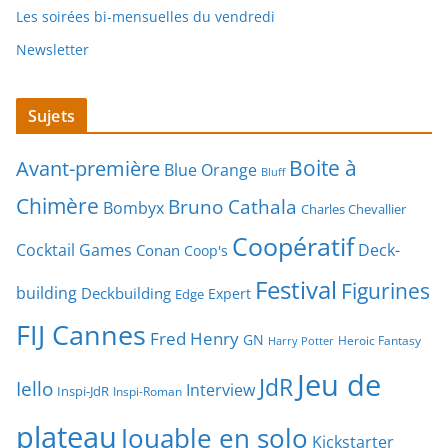
Les soirées bi-mensuelles du vendredi
Newsletter
Sujets
Boite à
Avant-première
Blue Orange
Bluff
Chimère
Bruno Cathala
Bombyx
Charles Chevallier
Coopératif
Cocktail Games
Deck-
Conan
Coop's
Festival
Figurines
building
Deckbuilding
Expert
Edge
FIJ Cannes
Fred Henry
GN
Heroic Fantasy
Harry Potter
Jeu de
JdR
Iello
Interview
Inspi-JdR
Inspi-Roman
plateau
Jouable en solo
Kickstarter