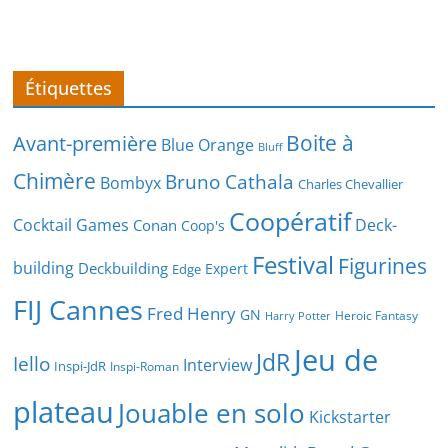
Étiquettes
Boite à
Avant-première
Blue Orange
Bluff
Chimère
Bruno Cathala
Bombyx
Charles Chevallier
Coopératif
Cocktail Games
Deck-
Conan
Coop's
Festival
Figurines
building
Deckbuilding
Expert
Edge
FIJ Cannes
Fred Henry
GN
Heroic Fantasy
Harry Potter
Jeu de
JdR
Iello
Interview
Inspi-JdR
Inspi-Roman
plateau
Jouable en solo
Kickstarter