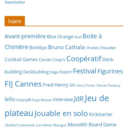
Newsletter
Sujets
Boite à
Avant-première
Blue Orange
Bluff
Chimère
Bruno Cathala
Bombyx
Charles Chevallier
Coopératif
Cocktail Games
Deck-
Conan
Coop's
Festival
Figurines
building
Deckbuilding
Expert
Edge
FIJ Cannes
Fred Henry
GN
Heroic Fantasy
Harry Potter
Jeu de
JdR
Iello
Interview
Inspi-JdR
Inspi-Roman
plateau
Jouable en solo
Kickstarter
Monolith Board Game
Libellud
Ludonaute
Lui-même
Matagot