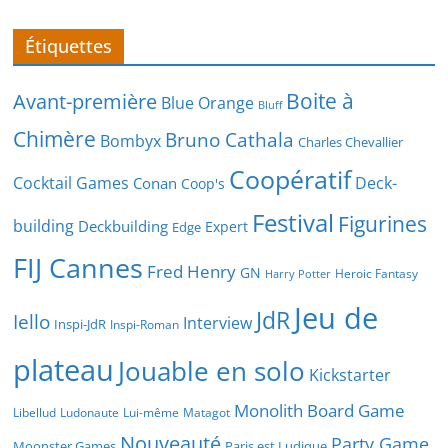
Étiquettes
Boite à
Avant-première
Blue Orange
Bluff
Chimère
Bruno Cathala
Bombyx
Charles Chevallier
Coopératif
Cocktail Games
Deck-
Conan
Coop's
Festival
Figurines
building
Deckbuilding
Expert
Edge
FIJ Cannes
Fred Henry
GN
Heroic Fantasy
Harry Potter
Jeu de
JdR
Iello
Interview
Inspi-JdR
Inspi-Roman
plateau
Jouable en solo
Kickstarter
Monolith Board Game
Libellud
Ludonaute
Lui-même
Matagot
Nouveauté
Party Game
Moonster Games
Paris est Ludique