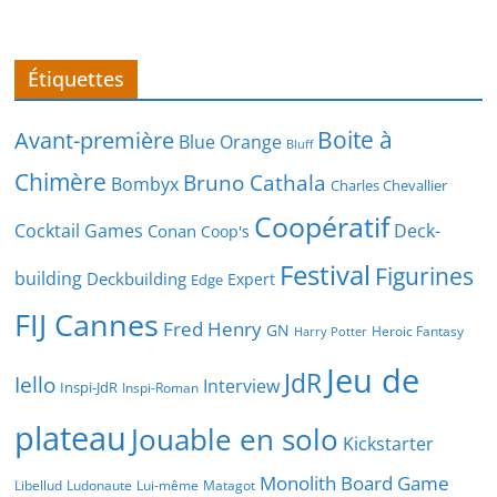
Étiquettes
Boite à
Avant-première
Blue Orange
Bluff
Chimère
Bruno Cathala
Bombyx
Charles Chevallier
Coopératif
Cocktail Games
Deck-
Conan
Coop's
Festival
Figurines
building
Deckbuilding
Expert
Edge
FIJ Cannes
Fred Henry
GN
Heroic Fantasy
Harry Potter
Jeu de
JdR
Iello
Interview
Inspi-JdR
Inspi-Roman
plateau
Jouable en solo
Kickstarter
Monolith Board Game
Libellud
Ludonaute
Lui-même
Matagot