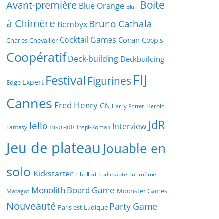
Boite
Avant-première
Blue Orange
Bluff
à Chimère
Bruno Cathala
Bombyx
Cocktail Games
Conan
Coop's
Charles Chevallier
Coopératif
Deck-building
Deckbuilding
FIJ
Festival
Figurines
Expert
Edge
Cannes
Fred Henry
GN
Heroic
Harry Potter
JdR
Iello
Interview
Inspi-JdR
Fantasy
Inspi-Roman
Jeu de plateau
Jouable en
solo
Kickstarter
Libellud
Ludonaute
Lui-même
Monolith Board Game
Moonster Games
Matagot
Nouveauté
Party Game
Paris est Ludique