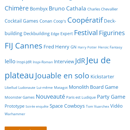
Chimère
Bruno Cathala
Bombyx
Charles Chevallier
Coopératif
Cocktail Games
Deck-
Conan
Coop's
Festival
Figurines
building
Deckbuilding
Expert
Edge
FIJ Cannes
Fred Henry
GN
Heroic Fantasy
Harry Potter
Jeu de
JdR
Iello
Interview
Inspi-JdR
Inspi-Roman
plateau
Jouable en solo
Kickstarter
Monolith Board Game
Libellud
Ludonaute
Lui-même
Matagot
Nouveauté
Party Game
Moonster Games
Paris est Ludique
Space Cowboys
Vidéo
Prototype
Tom Vuarchex
Soirée enquête
Warhammer