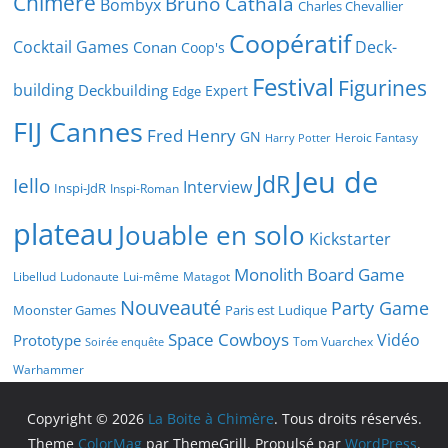
Chimère
Bruno Cathala
Bombyx
Charles Chevallier
Coopératif
Cocktail Games
Deck-
Conan
Coop's
Festival
Figurines
building
Deckbuilding
Expert
Edge
FIJ Cannes
Fred Henry
GN
Heroic Fantasy
Harry Potter
Jeu de
JdR
Iello
Interview
Inspi-JdR
Inspi-Roman
plateau
Jouable en solo
Kickstarter
Monolith Board Game
Libellud
Ludonaute
Lui-même
Matagot
Nouveauté
Party Game
Moonster Games
Paris est Ludique
Space Cowboys
Vidéo
Prototype
Tom Vuarchex
Soirée enquête
Warhammer
Copyright © 2026
La Boite à Chimère
. Tous droits réservés.
Theme
ColorMag
par ThemeGrill. Propulsé par
WordPress
.