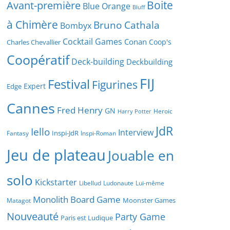
Boite
Avant-première
Blue Orange
Bluff
à Chimère
Bruno Cathala
Bombyx
Cocktail Games
Conan
Coop's
Charles Chevallier
Coopératif
Deck-building
Deckbuilding
FIJ
Festival
Figurines
Expert
Edge
Cannes
Fred Henry
GN
Heroic
Harry Potter
JdR
Iello
Interview
Inspi-JdR
Fantasy
Inspi-Roman
Jeu de plateau
Jouable en
solo
Kickstarter
Libellud
Ludonaute
Lui-même
Monolith Board Game
Moonster Games
Matagot
Nouveauté
Party Game
Paris est Ludique