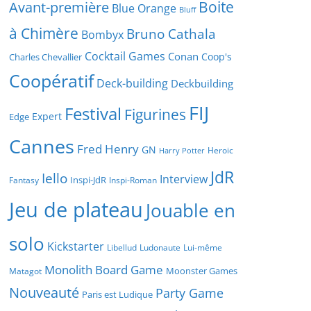
Boite
Avant-première
Blue Orange
Bluff
à Chimère
Bruno Cathala
Bombyx
Cocktail Games
Conan
Coop's
Charles Chevallier
Coopératif
Deck-building
Deckbuilding
FIJ
Festival
Figurines
Expert
Edge
Cannes
Fred Henry
GN
Heroic
Harry Potter
JdR
Iello
Interview
Inspi-JdR
Fantasy
Inspi-Roman
Jeu de plateau
Jouable en
solo
Kickstarter
Libellud
Ludonaute
Lui-même
Monolith Board Game
Moonster Games
Matagot
Nouveauté
Party Game
Paris est Ludique