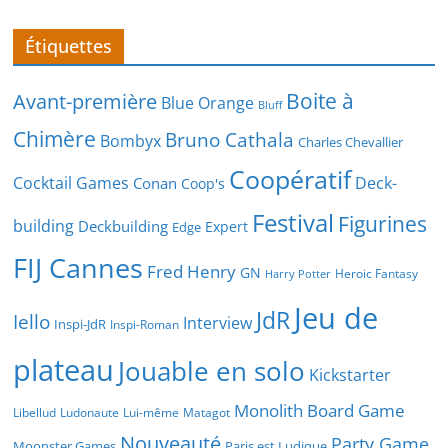
Étiquettes
Boite à
Avant-première
Blue Orange
Bluff
Chimère
Bruno Cathala
Bombyx
Charles Chevallier
Coopératif
Cocktail Games
Deck-
Conan
Coop's
Festival
Figurines
building
Deckbuilding
Expert
Edge
FIJ Cannes
Fred Henry
GN
Heroic Fantasy
Harry Potter
Jeu de
JdR
Iello
Interview
Inspi-JdR
Inspi-Roman
plateau
Jouable en solo
Kickstarter
Monolith Board Game
Libellud
Ludonaute
Lui-même
Matagot
Nouveauté
Party Game
Moonster Games
Paris est Ludique