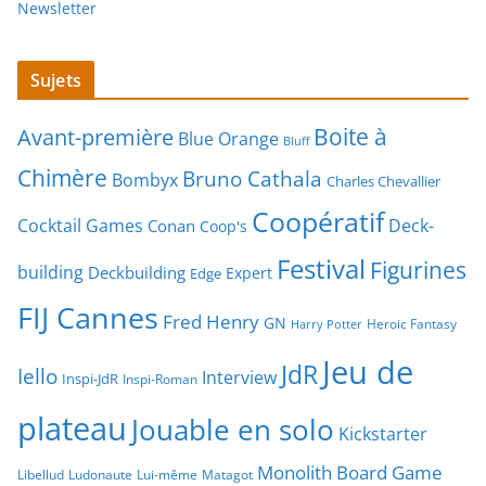
Newsletter
Sujets
Boite à
Avant-première
Blue Orange
Bluff
Chimère
Bruno Cathala
Bombyx
Charles Chevallier
Coopératif
Cocktail Games
Deck-
Conan
Coop's
Festival
Figurines
building
Deckbuilding
Expert
Edge
FIJ Cannes
Fred Henry
GN
Heroic Fantasy
Harry Potter
Jeu de
JdR
Iello
Interview
Inspi-JdR
Inspi-Roman
plateau
Jouable en solo
Kickstarter
Monolith Board Game
Libellud
Ludonaute
Lui-même
Matagot