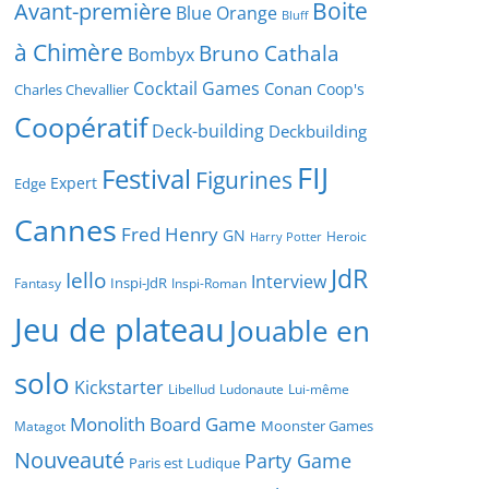
Boite
Avant-première
Blue Orange
Bluff
à Chimère
Bruno Cathala
Bombyx
Cocktail Games
Conan
Coop's
Charles Chevallier
Coopératif
Deck-building
Deckbuilding
FIJ
Festival
Figurines
Expert
Edge
Cannes
Fred Henry
GN
Heroic
Harry Potter
JdR
Iello
Interview
Inspi-JdR
Fantasy
Inspi-Roman
Jeu de plateau
Jouable en
solo
Kickstarter
Libellud
Ludonaute
Lui-même
Monolith Board Game
Moonster Games
Matagot
Nouveauté
Party Game
Paris est Ludique