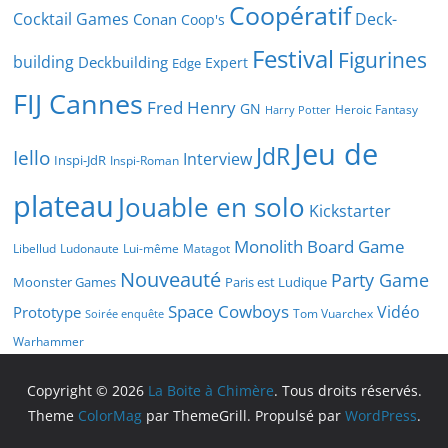
Coopératif
Cocktail Games
Deck-
Conan
Coop's
Festival
Figurines
building
Deckbuilding
Expert
Edge
FIJ Cannes
Fred Henry
GN
Heroic Fantasy
Harry Potter
Jeu de
JdR
Iello
Interview
Inspi-JdR
Inspi-Roman
plateau
Jouable en solo
Kickstarter
Monolith Board Game
Libellud
Ludonaute
Lui-même
Matagot
Nouveauté
Party Game
Moonster Games
Paris est Ludique
Space Cowboys
Vidéo
Prototype
Tom Vuarchex
Soirée enquête
Warhammer
Copyright © 2026
La Boite à Chimère
. Tous droits réservés.
Theme
ColorMag
par ThemeGrill. Propulsé par
WordPress
.