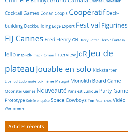
Bruno Cathala
Bombyx
Charles Chevallier
Coopératif
Cocktail Games
Deck-
Conan
Coop's
Festival
Figurines
building
Deckbuilding
Expert
Edge
FIJ Cannes
Fred Henry
GN
Heroic Fantasy
Harry Potter
Jeu de
JdR
Iello
Interview
Inspi-JdR
Inspi-Roman
plateau
Jouable en solo
Kickstarter
Monolith Board Game
Libellud
Ludonaute
Lui-même
Matagot
Nouveauté
Party Game
Moonster Games
Paris est Ludique
Space Cowboys
Vidéo
Prototype
Tom Vuarchex
Soirée enquête
Warhammer
Articles récents