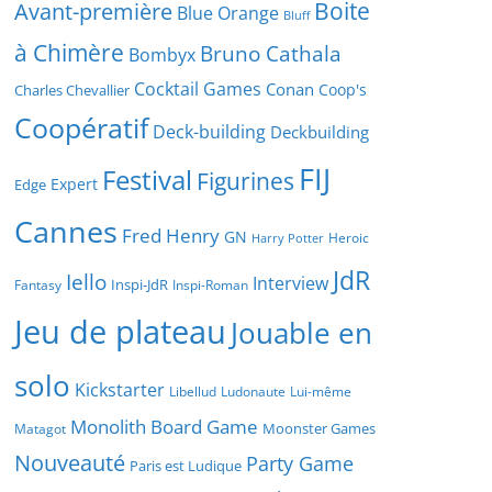
Boite
Avant-première
Blue Orange
Bluff
à Chimère
Bruno Cathala
Bombyx
Cocktail Games
Conan
Coop's
Charles Chevallier
Coopératif
Deck-building
Deckbuilding
FIJ
Festival
Figurines
Expert
Edge
Cannes
Fred Henry
GN
Heroic
Harry Potter
JdR
Iello
Interview
Inspi-JdR
Fantasy
Inspi-Roman
Jeu de plateau
Jouable en
solo
Kickstarter
Libellud
Ludonaute
Lui-même
Monolith Board Game
Moonster Games
Matagot
Nouveauté
Party Game
Paris est Ludique