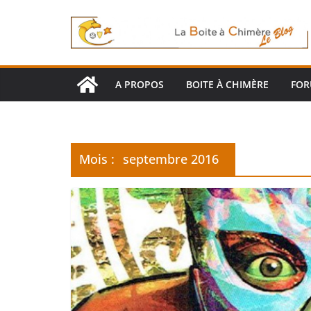
Passer
au
contenu
A PROPOS
BOITE À CHIMÈRE
FO
Mois :
septembre 2016