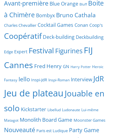
Boite
Avant-première
Blue Orange
Bluff
à Chimère
Bruno Cathala
Bombyx
Cocktail Games
Conan
Coop's
Charles Chevallier
Coopératif
Deck-building
Deckbuilding
FIJ
Festival
Figurines
Expert
Edge
Cannes
Fred Henry
GN
Heroic
Harry Potter
JdR
Iello
Interview
Inspi-JdR
Fantasy
Inspi-Roman
Jeu de plateau
Jouable en
solo
Kickstarter
Libellud
Ludonaute
Lui-même
Monolith Board Game
Moonster Games
Matagot
Nouveauté
Party Game
Paris est Ludique