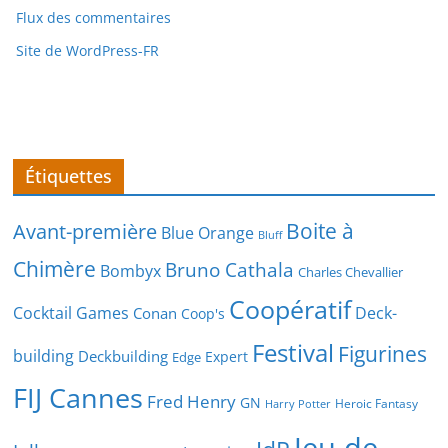
Flux des commentaires
Site de WordPress-FR
Étiquettes
Boite à
Avant-première
Blue Orange
Bluff
Chimère
Bruno Cathala
Bombyx
Charles Chevallier
Coopératif
Cocktail Games
Deck-
Conan
Coop's
Festival
Figurines
building
Deckbuilding
Expert
Edge
FIJ Cannes
Fred Henry
GN
Heroic Fantasy
Harry Potter