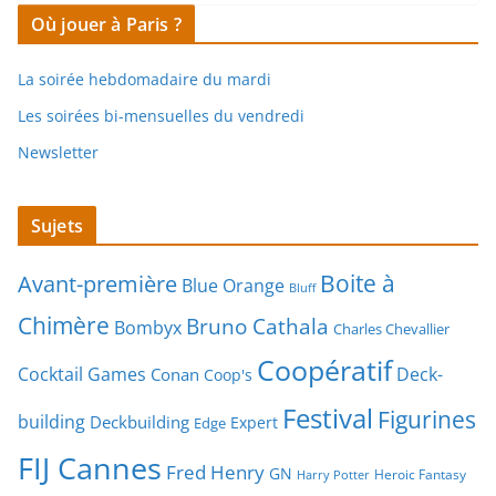
Où jouer à Paris ?
La soirée hebdomadaire du mardi
Les soirées bi-mensuelles du vendredi
Newsletter
Sujets
Boite à
Avant-première
Blue Orange
Bluff
Chimère
Bruno Cathala
Bombyx
Charles Chevallier
Coopératif
Cocktail Games
Deck-
Conan
Coop's
Festival
Figurines
building
Deckbuilding
Expert
Edge
FIJ Cannes
Fred Henry
GN
Heroic Fantasy
Harry Potter