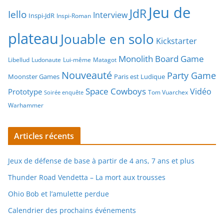
Jeu de
JdR
Iello
Interview
Inspi-JdR
Inspi-Roman
plateau
Jouable en solo
Kickstarter
Monolith Board Game
Libellud
Ludonaute
Lui-même
Matagot
Nouveauté
Party Game
Moonster Games
Paris est Ludique
Space Cowboys
Vidéo
Prototype
Tom Vuarchex
Soirée enquête
Warhammer
Articles récents
Jeux de défense de base à partir de 4 ans, 7 ans et plus
Thunder Road Vendetta – La mort aux trousses
Ohio Bob et l’amulette perdue
Calendrier des prochains événements