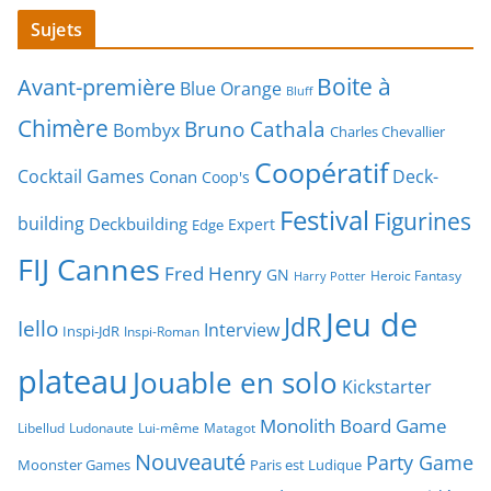
Sujets
Boite à
Avant-première
Blue Orange
Bluff
Chimère
Bruno Cathala
Bombyx
Charles Chevallier
Coopératif
Cocktail Games
Deck-
Conan
Coop's
Festival
Figurines
building
Deckbuilding
Expert
Edge
FIJ Cannes
Fred Henry
GN
Heroic Fantasy
Harry Potter
Jeu de
JdR
Iello
Interview
Inspi-JdR
Inspi-Roman
plateau
Jouable en solo
Kickstarter
Monolith Board Game
Libellud
Ludonaute
Lui-même
Matagot
Nouveauté
Party Game
Moonster Games
Paris est Ludique