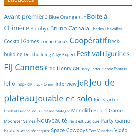
Boite à
Avant-première
Blue Orange
Bluff
Chimère
Bruno Cathala
Bombyx
Charles Chevallier
Coopératif
Cocktail Games
Deck-
Conan
Coop's
Festival
Figurines
building
Deckbuilding
Expert
Edge
FIJ Cannes
Fred Henry
GN
Heroic Fantasy
Harry Potter
Jeu de
JdR
Iello
Interview
Inspi-JdR
Inspi-Roman
plateau
Jouable en solo
Kickstarter
Monolith Board Game
Libellud
Ludonaute
Lui-même
Matagot
Nouveauté
Party Game
Moonster Games
Paris est Ludique
Space Cowboys
Vidéo
Prototype
Tom Vuarchex
Soirée enquête