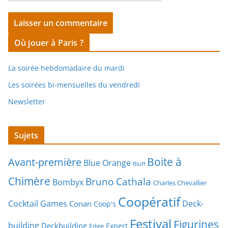
Où jouer à Paris ?
La soirée hebdomadaire du mardi
Les soirées bi-mensuelles du vendredi
Newsletter
Sujets
Boite à
Avant-première
Blue Orange
Bluff
Chimère
Bruno Cathala
Bombyx
Charles Chevallier
Coopératif
Cocktail Games
Deck-
Conan
Coop's
Festival
Figurines
building
Deckbuilding
Expert
Edge