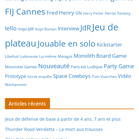
FIJ Cannes
Fred Henry
GN
Heroic Fantasy
Harry Potter
Jeu de
JdR
Iello
Interview
Inspi-JdR
Inspi-Roman
plateau
Jouable en solo
Kickstarter
Monolith Board Game
Libellud
Ludonaute
Lui-même
Matagot
Nouveauté
Party Game
Moonster Games
Paris est Ludique
Space Cowboys
Vidéo
Prototype
Tom Vuarchex
Soirée enquête
Warhammer
Articles récents
Jeux de défense de base à partir de 4 ans, 7 ans et plus
Thunder Road Vendetta – La mort aux trousses