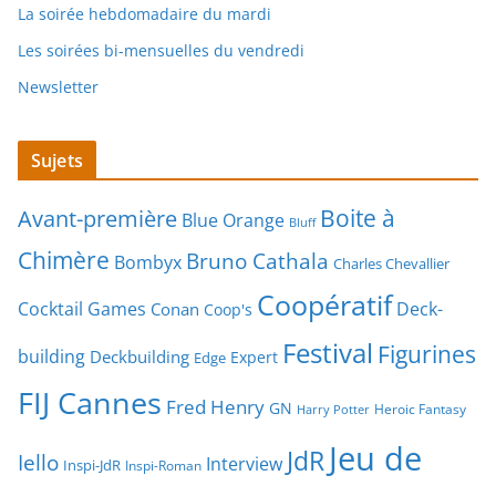
La soirée hebdomadaire du mardi
Les soirées bi-mensuelles du vendredi
Newsletter
Sujets
Boite à
Avant-première
Blue Orange
Bluff
Chimère
Bruno Cathala
Bombyx
Charles Chevallier
Coopératif
Cocktail Games
Deck-
Conan
Coop's
Festival
Figurines
building
Deckbuilding
Expert
Edge
FIJ Cannes
Fred Henry
GN
Heroic Fantasy
Harry Potter
Jeu de
JdR
Iello
Interview
Inspi-JdR
Inspi-Roman