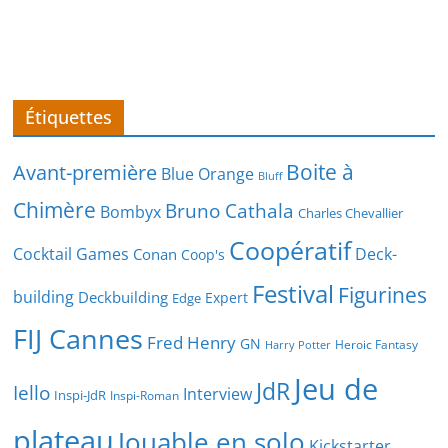
Étiquettes
Boite à
Avant-première
Blue Orange
Bluff
Chimère
Bruno Cathala
Bombyx
Charles Chevallier
Coopératif
Cocktail Games
Deck-
Conan
Coop's
Festival
Figurines
building
Deckbuilding
Expert
Edge
FIJ Cannes
Fred Henry
GN
Heroic Fantasy
Harry Potter
Jeu de
JdR
Iello
Interview
Inspi-JdR
Inspi-Roman
plateau
Jouable en solo
Kickstarter