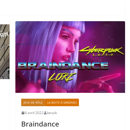
JEUX DE RÔLE
LA BOITE À SARDINES
8 avril 2022
beusb
Braindance