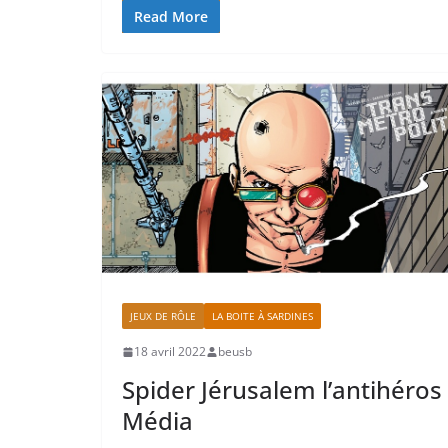
Read More
JEUX DE RÔLE
LA BOITE À SARDINES
18 avril 2022
beusb
Spider Jérusalem l’antihéros
Média