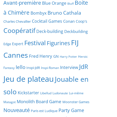
Boite
Avant-première
Blue Orange
Bluff
à Chimère
Bruno Cathala
Bombyx
Cocktail Games
Conan
Coop's
Charles Chevallier
Coopératif
Deck-building
Deckbuilding
FIJ
Festival
Figurines
Expert
Edge
Cannes
Fred Henry
GN
Heroic
Harry Potter
JdR
Iello
Interview
Inspi-JdR
Fantasy
Inspi-Roman
Jeu de plateau
Jouable en
solo
Kickstarter
Libellud
Ludonaute
Lui-même
Monolith Board Game
Moonster Games
Matagot
Nouveauté
Party Game
Paris est Ludique