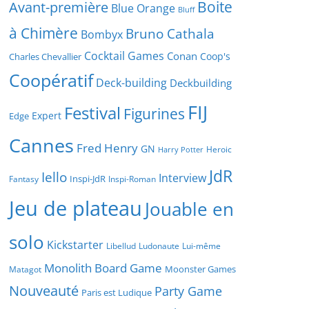
Boite
Avant-première
Blue Orange
Bluff
à Chimère
Bruno Cathala
Bombyx
Cocktail Games
Conan
Coop's
Charles Chevallier
Coopératif
Deck-building
Deckbuilding
FIJ
Festival
Figurines
Expert
Edge
Cannes
Fred Henry
GN
Heroic
Harry Potter
JdR
Iello
Interview
Inspi-JdR
Fantasy
Inspi-Roman
Jeu de plateau
Jouable en
solo
Kickstarter
Libellud
Ludonaute
Lui-même
Monolith Board Game
Moonster Games
Matagot
Nouveauté
Party Game
Paris est Ludique