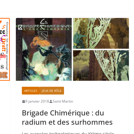
ARTICLES
JEUX DE RÔLE
9 janvier 2018
Saint Martin
Brigade Chimérique : du
radium et des surhommes
Les avancées technologiques du XXème siècle