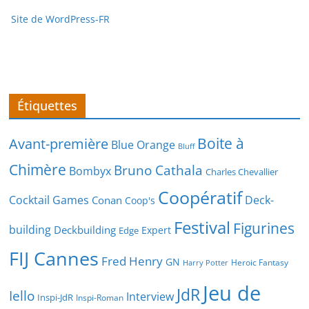
Site de WordPress-FR
Étiquettes
Boite à
Avant-première
Blue Orange
Bluff
Chimère
Bruno Cathala
Bombyx
Charles Chevallier
Coopératif
Cocktail Games
Deck-
Conan
Coop's
Festival
Figurines
building
Deckbuilding
Expert
Edge
FIJ Cannes
Fred Henry
GN
Heroic Fantasy
Harry Potter
Jeu de
JdR
Iello
Interview
Inspi-JdR
Inspi-Roman