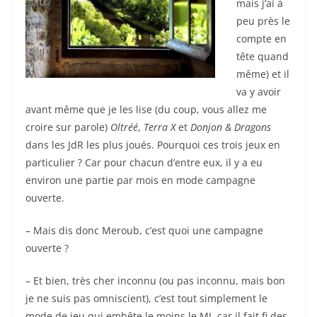
mais j’ai à
peu près le
compte en
tête quand
même) et il
va y avoir
avant même que je les lise (du coup, vous allez me
croire sur parole)
Oltréé
,
Terra X
et
Donjon & Dragons
dans les JdR les plus joués. Pourquoi ces trois jeux en
particulier ? Car pour chacun d’entre eux, il y a eu
environ une partie par mois en mode campagne
ouverte.
– Mais dis donc Meroub, c’est quoi une campagne
ouverte ?
– Et bien, très cher inconnu (ou pas inconnu, mais bon
je ne suis pas omniscient), c’est tout simplement le
mode de jeu qui embête le moins le MJ, car il fait fi des