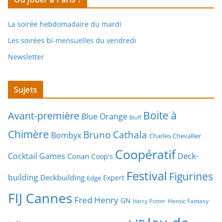
La soirée hebdomadaire du mardi
Les soirées bi-mensuelles du vendredi
Newsletter
Sujets
Boite à
Avant-première
Blue Orange
Bluff
Chimère
Bruno Cathala
Bombyx
Charles Chevallier
Coopératif
Cocktail Games
Deck-
Conan
Coop's
Festival
Figurines
building
Deckbuilding
Expert
Edge
FIJ Cannes
Fred Henry
GN
Heroic Fantasy
Harry Potter