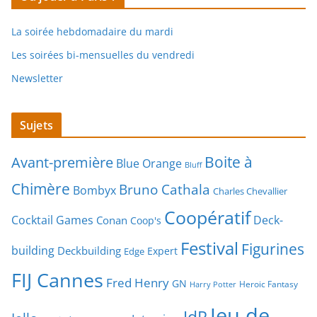
La soirée hebdomadaire du mardi
Les soirées bi-mensuelles du vendredi
Newsletter
Sujets
Boite à
Avant-première
Blue Orange
Bluff
Chimère
Bruno Cathala
Bombyx
Charles Chevallier
Coopératif
Cocktail Games
Deck-
Conan
Coop's
Festival
Figurines
building
Deckbuilding
Expert
Edge
FIJ Cannes
Fred Henry
GN
Heroic Fantasy
Harry Potter
Jeu de