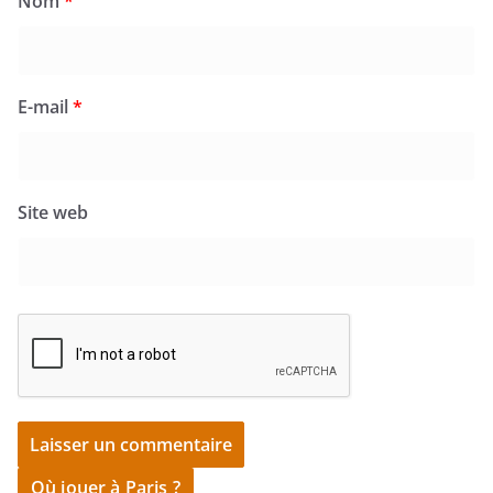
Nom
*
E-mail
*
Site web
Où jouer à Paris ?