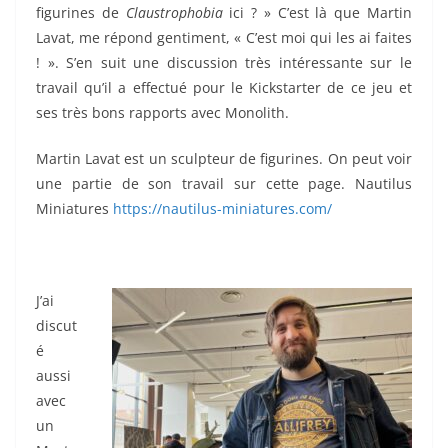
figurines de
Claustrophobia
ici ? » C’est là que Martin
Lavat, me répond gentiment, « C’est moi qui les ai faites
! ». S’en suit une discussion très intéressante sur le
travail qu’il a effectué pour le Kickstarter de ce jeu et
ses très bons rapports avec Monolith.
Martin Lavat est un sculpteur de figurines. On peut voir
une partie de son travail sur cette page. Nautilus
Miniatures
https://nautilus-miniatures.com/
J’ai
discut
é
aussi
avec
un