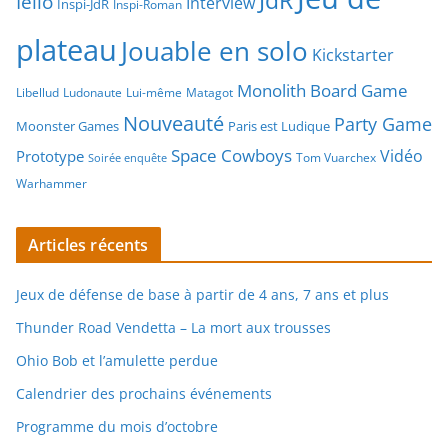
JdR
Iello
Interview
Inspi-JdR
Inspi-Roman
plateau
Jouable en solo
Kickstarter
Monolith Board Game
Libellud
Ludonaute
Lui-même
Matagot
Nouveauté
Party Game
Moonster Games
Paris est Ludique
Space Cowboys
Vidéo
Prototype
Tom Vuarchex
Soirée enquête
Warhammer
Articles récents
Jeux de défense de base à partir de 4 ans, 7 ans et plus
Thunder Road Vendetta – La mort aux trousses
Ohio Bob et l’amulette perdue
Calendrier des prochains événements
Programme du mois d’octobre