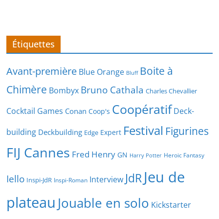
Étiquettes
Boite à
Avant-première
Blue Orange
Bluff
Chimère
Bruno Cathala
Bombyx
Charles Chevallier
Coopératif
Cocktail Games
Deck-
Conan
Coop's
Festival
Figurines
building
Deckbuilding
Expert
Edge
FIJ Cannes
Fred Henry
GN
Heroic Fantasy
Harry Potter
Jeu de
JdR
Iello
Interview
Inspi-JdR
Inspi-Roman
plateau
Jouable en solo
Kickstarter