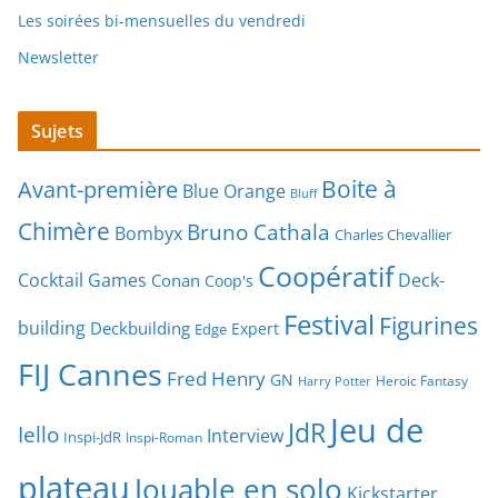
Les soirées bi-mensuelles du vendredi
Newsletter
Sujets
Boite à
Avant-première
Blue Orange
Bluff
Chimère
Bruno Cathala
Bombyx
Charles Chevallier
Coopératif
Cocktail Games
Deck-
Conan
Coop's
Festival
Figurines
building
Deckbuilding
Expert
Edge
FIJ Cannes
Fred Henry
GN
Heroic Fantasy
Harry Potter
Jeu de
JdR
Iello
Interview
Inspi-JdR
Inspi-Roman
plateau
Jouable en solo
Kickstarter