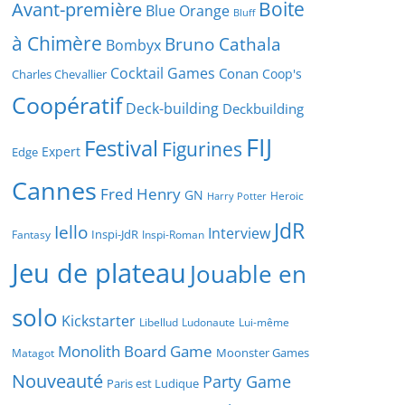
Boite
Avant-première
Blue Orange
Bluff
à Chimère
Bruno Cathala
Bombyx
Cocktail Games
Conan
Coop's
Charles Chevallier
Coopératif
Deck-building
Deckbuilding
FIJ
Festival
Figurines
Expert
Edge
Cannes
Fred Henry
GN
Heroic
Harry Potter
JdR
Iello
Interview
Inspi-JdR
Fantasy
Inspi-Roman
Jeu de plateau
Jouable en
solo
Kickstarter
Libellud
Ludonaute
Lui-même
Monolith Board Game
Moonster Games
Matagot
Nouveauté
Party Game
Paris est Ludique