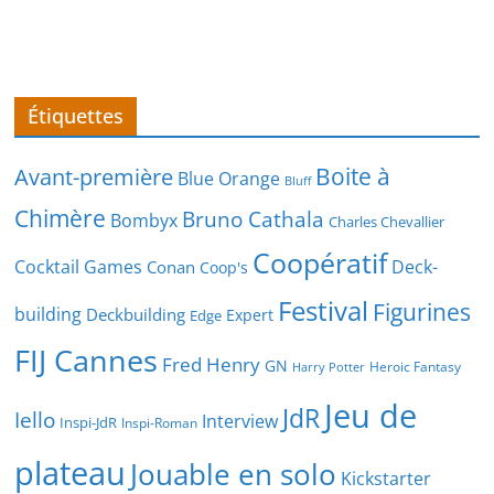
Étiquettes
Boite à
Avant-première
Blue Orange
Bluff
Chimère
Bruno Cathala
Bombyx
Charles Chevallier
Coopératif
Cocktail Games
Deck-
Conan
Coop's
Festival
Figurines
building
Deckbuilding
Expert
Edge
FIJ Cannes
Fred Henry
GN
Heroic Fantasy
Harry Potter
Jeu de
JdR
Iello
Interview
Inspi-JdR
Inspi-Roman
plateau
Jouable en solo
Kickstarter