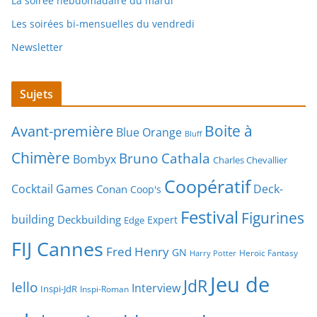
La soirée hebdomadaire du mardi
Les soirées bi-mensuelles du vendredi
Newsletter
Sujets
Boite à
Avant-première
Blue Orange
Bluff
Chimère
Bruno Cathala
Bombyx
Charles Chevallier
Coopératif
Cocktail Games
Deck-
Conan
Coop's
Festival
Figurines
building
Deckbuilding
Expert
Edge
FIJ Cannes
Fred Henry
GN
Heroic Fantasy
Harry Potter
Jeu de
JdR
Iello
Interview
Inspi-JdR
Inspi-Roman