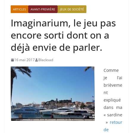
ARTICLES
AVANT-PREMIÈRE
JEUX DE SOCIÉTÉ
Imaginarium, le jeu pas
encore sorti dont on a
déjà envie de parler.
16 mai 2017
Blacksad
Comme
je l’ai
brièveme
nt
expliqué
dans ma
« sardine
»
retour
de