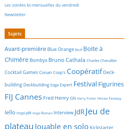
Les soirées bi-mensuelles du vendredi
Newsletter
Sujets
Boite à
Avant-première
Blue Orange
Bluff
Chimère
Bruno Cathala
Bombyx
Charles Chevallier
Coopératif
Cocktail Games
Deck-
Conan
Coop's
Festival
Figurines
building
Deckbuilding
Expert
Edge
FIJ Cannes
Fred Henry
GN
Heroic Fantasy
Harry Potter
Jeu de
JdR
Iello
Interview
Inspi-JdR
Inspi-Roman
plateau
Jouable en solo
Kickstarter