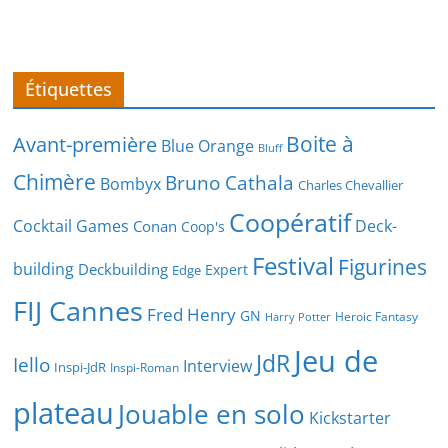
Étiquettes
Boite à
Avant-première
Blue Orange
Bluff
Chimère
Bruno Cathala
Bombyx
Charles Chevallier
Coopératif
Cocktail Games
Deck-
Conan
Coop's
Festival
Figurines
building
Deckbuilding
Expert
Edge
FIJ Cannes
Fred Henry
GN
Heroic Fantasy
Harry Potter
Jeu de
JdR
Iello
Interview
Inspi-JdR
Inspi-Roman
plateau
Jouable en solo
Kickstarter