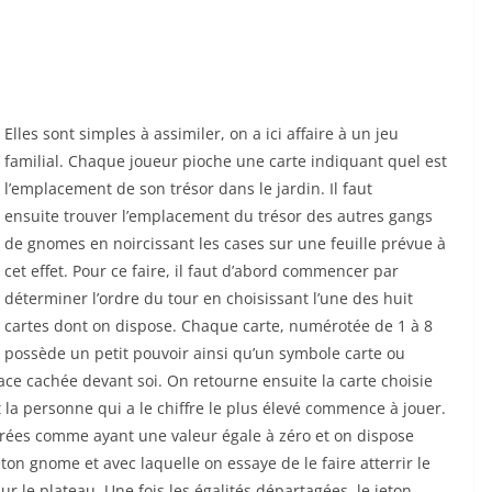
Elles sont simples à assimiler, on a ici affaire à un jeu
familial. Chaque joueur pioche une carte indiquant quel est
l’emplacement de son trésor dans le jardin. Il faut
ensuite trouver l’emplacement du trésor des autres gangs
de gnomes en noircissant les cases sur une feuille prévue à
cet effet. Pour ce faire, il faut d’abord commencer par
déterminer l’ordre du tour en choisissant l’une des huit
cartes dont on dispose. Chaque carte, numérotée de 1 à 8
possède un petit pouvoir ainsi qu’un symbole carte ou
ace cachée devant soi. On retourne ensuite la carte choisie
la personne qui a le chiffre le plus élevé commence à jouer.
idérées comme ayant une valeur égale à zéro et on dispose
ton gnome et avec laquelle on essaye de le faire atterrir le
r le plateau. Une fois les égalités départagées, le jeton