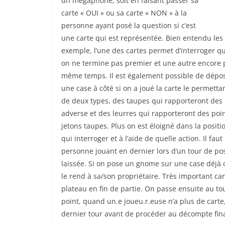
un mégaphone, soit en faisant passer sa
carte « OUI » ou sa carte « NON » à la
personne ayant posé la question si c’est
une carte qui est représentée. Bien entendu les
exemple, l’une des cartes permet d’interroger qui
on ne termine pas premier et une autre encore p
même temps. Il est également possible de dépose
une case à côté si on a joué la carte le permetta
de deux types, des taupes qui rapporteront des p
adverse et des leurres qui rapporteront des poin
jetons taupes. Plus on est éloigné dans la positio
qui interroger et à l’aide de quelle action. Il fau
personne jouant en dernier lors d’un tour de pose
laissée. Si on pose un gnome sur une case déjà
le rend à sa/son propriétaire. Très important c
plateau en fin de partie. On passe ensuite au to
point, quand un.e joueu.r.euse n’a plus de cart
dernier tour avant de procéder au décompte fina