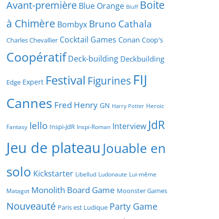
Boite
Avant-première
Blue Orange
Bluff
à Chimère
Bruno Cathala
Bombyx
Cocktail Games
Conan
Coop's
Charles Chevallier
Coopératif
Deck-building
Deckbuilding
FIJ
Festival
Figurines
Expert
Edge
Cannes
Fred Henry
GN
Heroic
Harry Potter
JdR
Iello
Interview
Inspi-JdR
Fantasy
Inspi-Roman
Jeu de plateau
Jouable en
solo
Kickstarter
Libellud
Ludonaute
Lui-même
Monolith Board Game
Moonster Games
Matagot
Nouveauté
Party Game
Paris est Ludique