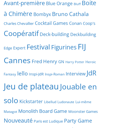
Boite
Avant-première
Blue Orange
Bluff
à Chimère
Bruno Cathala
Bombyx
Cocktail Games
Conan
Coop's
Charles Chevallier
Coopératif
Deck-building
Deckbuilding
FIJ
Festival
Figurines
Expert
Edge
Cannes
Fred Henry
GN
Heroic
Harry Potter
JdR
Iello
Interview
Inspi-JdR
Fantasy
Inspi-Roman
Jeu de plateau
Jouable en
solo
Kickstarter
Libellud
Ludonaute
Lui-même
Monolith Board Game
Moonster Games
Matagot
Nouveauté
Party Game
Paris est Ludique