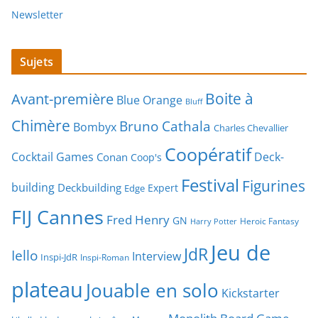
Newsletter
Sujets
Boite à
Avant-première
Blue Orange
Bluff
Chimère
Bruno Cathala
Bombyx
Charles Chevallier
Coopératif
Cocktail Games
Deck-
Conan
Coop's
Festival
Figurines
building
Deckbuilding
Expert
Edge
FIJ Cannes
Fred Henry
GN
Heroic Fantasy
Harry Potter
Jeu de
JdR
Iello
Interview
Inspi-JdR
Inspi-Roman
plateau
Jouable en solo
Kickstarter