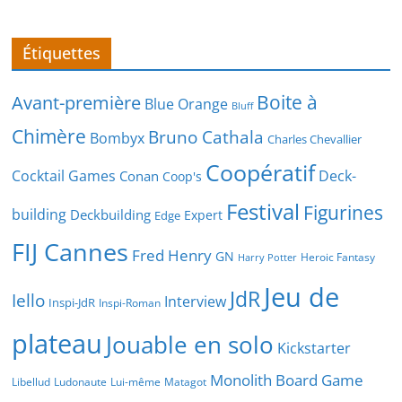
Étiquettes
Boite à
Avant-première
Blue Orange
Bluff
Chimère
Bruno Cathala
Bombyx
Charles Chevallier
Coopératif
Cocktail Games
Deck-
Conan
Coop's
Festival
Figurines
building
Deckbuilding
Expert
Edge
FIJ Cannes
Fred Henry
GN
Heroic Fantasy
Harry Potter
Jeu de
JdR
Iello
Interview
Inspi-JdR
Inspi-Roman
plateau
Jouable en solo
Kickstarter
Monolith Board Game
Libellud
Ludonaute
Lui-même
Matagot