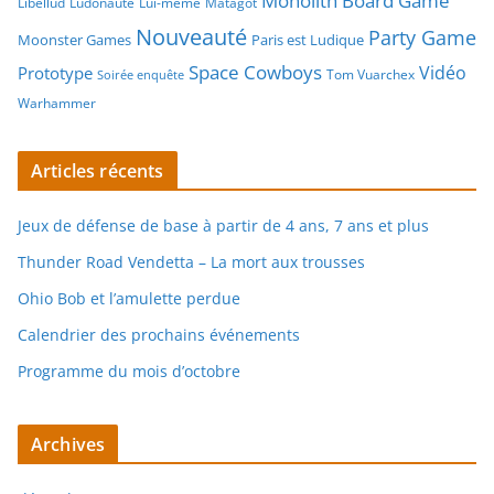
Monolith Board Game
Libellud
Ludonaute
Lui-même
Matagot
Nouveauté
Party Game
Moonster Games
Paris est Ludique
Space Cowboys
Vidéo
Prototype
Tom Vuarchex
Soirée enquête
Warhammer
Articles récents
Jeux de défense de base à partir de 4 ans, 7 ans et plus
Thunder Road Vendetta – La mort aux trousses
Ohio Bob et l’amulette perdue
Calendrier des prochains événements
Programme du mois d’octobre
Archives