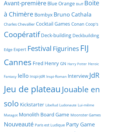
Boite
Avant-première
Blue Orange
Bluff
à Chimère
Bruno Cathala
Bombyx
Cocktail Games
Conan
Coop's
Charles Chevallier
Coopératif
Deck-building
Deckbuilding
FIJ
Festival
Figurines
Expert
Edge
Cannes
Fred Henry
GN
Heroic
Harry Potter
JdR
Iello
Interview
Inspi-JdR
Fantasy
Inspi-Roman
Jeu de plateau
Jouable en
solo
Kickstarter
Libellud
Ludonaute
Lui-même
Monolith Board Game
Moonster Games
Matagot
Nouveauté
Party Game
Paris est Ludique