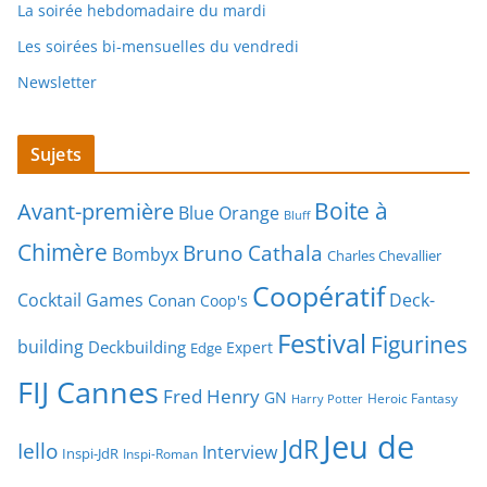
La soirée hebdomadaire du mardi
Les soirées bi-mensuelles du vendredi
Newsletter
Sujets
Boite à
Avant-première
Blue Orange
Bluff
Chimère
Bruno Cathala
Bombyx
Charles Chevallier
Coopératif
Cocktail Games
Deck-
Conan
Coop's
Festival
Figurines
building
Deckbuilding
Expert
Edge
FIJ Cannes
Fred Henry
GN
Heroic Fantasy
Harry Potter
Jeu de
JdR
Iello
Interview
Inspi-JdR
Inspi-Roman