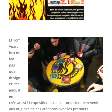
Et Tom
Vuarc
hex ne
fait
pas
que
design
er des
jeux, il
en
crée aussi ! L’exposition est ainsi l’occasion de revenir
aux origines de ces créations avec les premiers