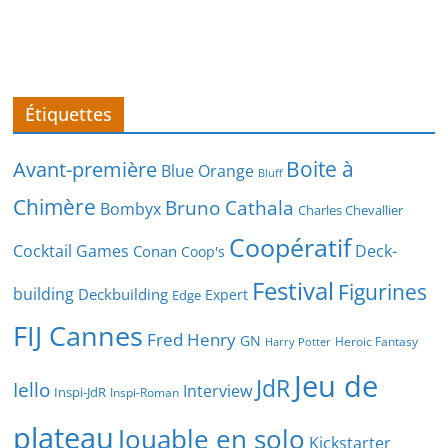
Étiquettes
Boite à
Avant-première
Blue Orange
Bluff
Chimère
Bruno Cathala
Bombyx
Charles Chevallier
Coopératif
Cocktail Games
Deck-
Conan
Coop's
Festival
Figurines
building
Deckbuilding
Expert
Edge
FIJ Cannes
Fred Henry
GN
Heroic Fantasy
Harry Potter
Jeu de
JdR
Iello
Interview
Inspi-JdR
Inspi-Roman
plateau
Jouable en solo
Kickstarter