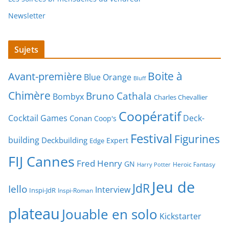
Newsletter
Sujets
Boite à
Avant-première
Blue Orange
Bluff
Chimère
Bruno Cathala
Bombyx
Charles Chevallier
Coopératif
Cocktail Games
Deck-
Conan
Coop's
Festival
Figurines
building
Deckbuilding
Expert
Edge
FIJ Cannes
Fred Henry
GN
Heroic Fantasy
Harry Potter
Jeu de
JdR
Iello
Interview
Inspi-JdR
Inspi-Roman
plateau
Jouable en solo
Kickstarter