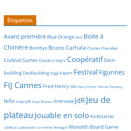
Étiquettes
Boite à
Avant-première
Blue Orange
Bluff
Chimère
Bruno Cathala
Bombyx
Charles Chevallier
Coopératif
Cocktail Games
Deck-
Conan
Coop's
Festival
Figurines
building
Deckbuilding
Expert
Edge
FIJ Cannes
Fred Henry
GN
Heroic Fantasy
Harry Potter
Jeu de
JdR
Iello
Interview
Inspi-JdR
Inspi-Roman
plateau
Jouable en solo
Kickstarter
Monolith Board Game
Libellud
Ludonaute
Lui-même
Matagot