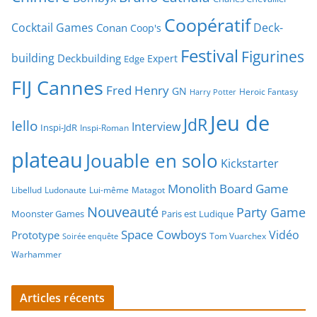
Coopératif
Cocktail Games
Deck-
Conan
Coop's
Festival
Figurines
building
Deckbuilding
Expert
Edge
FIJ Cannes
Fred Henry
GN
Heroic Fantasy
Harry Potter
Jeu de
JdR
Iello
Interview
Inspi-JdR
Inspi-Roman
plateau
Jouable en solo
Kickstarter
Monolith Board Game
Libellud
Ludonaute
Lui-même
Matagot
Nouveauté
Party Game
Moonster Games
Paris est Ludique
Space Cowboys
Vidéo
Prototype
Tom Vuarchex
Soirée enquête
Warhammer
Articles récents