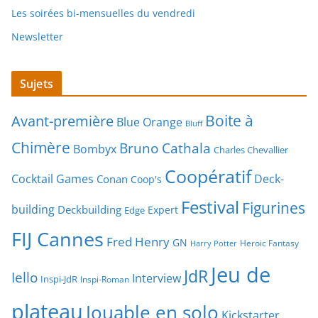
Les soirées bi-mensuelles du vendredi
Newsletter
Sujets
Boite à
Avant-première
Blue Orange
Bluff
Chimère
Bruno Cathala
Bombyx
Charles Chevallier
Coopératif
Cocktail Games
Deck-
Conan
Coop's
Festival
Figurines
building
Deckbuilding
Expert
Edge
FIJ Cannes
Fred Henry
GN
Heroic Fantasy
Harry Potter
Jeu de
JdR
Iello
Interview
Inspi-JdR
Inspi-Roman
plateau
Jouable en solo
Kickstarter