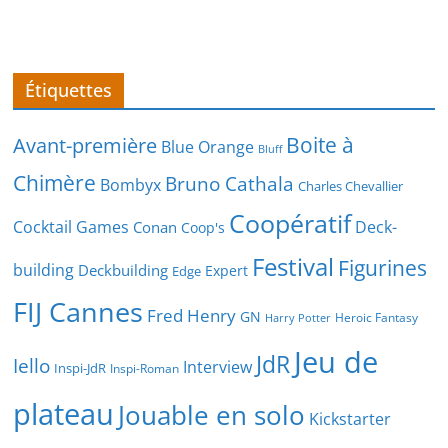
Étiquettes
Boite à
Avant-première
Blue Orange
Bluff
Chimère
Bruno Cathala
Bombyx
Charles Chevallier
Coopératif
Cocktail Games
Deck-
Conan
Coop's
Festival
Figurines
building
Deckbuilding
Expert
Edge
FIJ Cannes
Fred Henry
GN
Heroic Fantasy
Harry Potter
Jeu de
JdR
Iello
Interview
Inspi-JdR
Inspi-Roman
plateau
Jouable en solo
Kickstarter