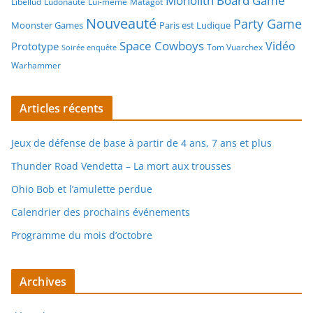
Monolith Board Game
Libellud
Ludonaute
Lui-même
Matagot
Nouveauté
Party Game
Moonster Games
Paris est Ludique
Space Cowboys
Vidéo
Prototype
Tom Vuarchex
Soirée enquête
Warhammer
Articles récents
Jeux de défense de base à partir de 4 ans, 7 ans et plus
Thunder Road Vendetta – La mort aux trousses
Ohio Bob et l’amulette perdue
Calendrier des prochains événements
Programme du mois d’octobre
Archives