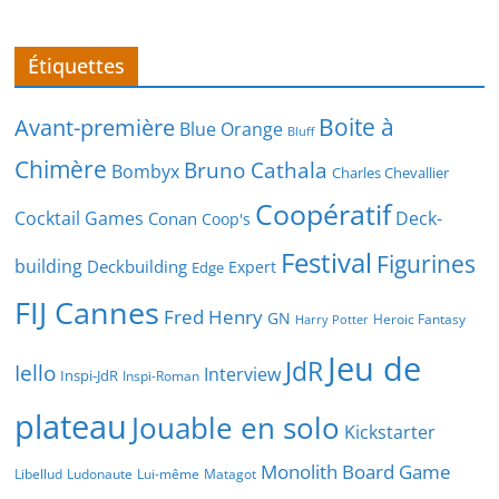
Étiquettes
Boite à
Avant-première
Blue Orange
Bluff
Chimère
Bruno Cathala
Bombyx
Charles Chevallier
Coopératif
Cocktail Games
Deck-
Conan
Coop's
Festival
Figurines
building
Deckbuilding
Expert
Edge
FIJ Cannes
Fred Henry
GN
Heroic Fantasy
Harry Potter
Jeu de
JdR
Iello
Interview
Inspi-JdR
Inspi-Roman
plateau
Jouable en solo
Kickstarter
Monolith Board Game
Libellud
Ludonaute
Lui-même
Matagot