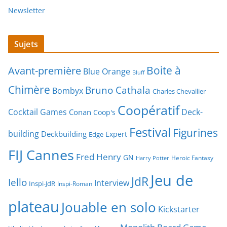
Newsletter
Sujets
Boite à
Avant-première
Blue Orange
Bluff
Chimère
Bruno Cathala
Bombyx
Charles Chevallier
Coopératif
Cocktail Games
Deck-
Conan
Coop's
Festival
Figurines
building
Deckbuilding
Expert
Edge
FIJ Cannes
Fred Henry
GN
Heroic Fantasy
Harry Potter
Jeu de
JdR
Iello
Interview
Inspi-JdR
Inspi-Roman
plateau
Jouable en solo
Kickstarter