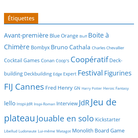
Étiquettes
Boite à
Avant-première
Blue Orange
Bluff
Chimère
Bruno Cathala
Bombyx
Charles Chevallier
Coopératif
Cocktail Games
Deck-
Conan
Coop's
Festival
Figurines
building
Deckbuilding
Expert
Edge
FIJ Cannes
Fred Henry
GN
Heroic Fantasy
Harry Potter
Jeu de
JdR
Iello
Interview
Inspi-JdR
Inspi-Roman
plateau
Jouable en solo
Kickstarter
Monolith Board Game
Libellud
Ludonaute
Lui-même
Matagot