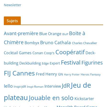
Newsletter
Sujets
Boite à
Avant-première
Blue Orange
Bluff
Chimère
Bruno Cathala
Bombyx
Charles Chevallier
Coopératif
Cocktail Games
Deck-
Conan
Coop's
Festival
Figurines
building
Deckbuilding
Expert
Edge
FIJ Cannes
Fred Henry
GN
Heroic Fantasy
Harry Potter
Jeu de
JdR
Iello
Interview
Inspi-JdR
Inspi-Roman
plateau
Jouable en solo
Kickstarter