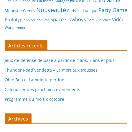
Monolith Board Game
Libellud
Ludonaute
Lui-même
Matagot
Nouveauté
Party Game
Moonster Games
Paris est Ludique
Space Cowboys
Vidéo
Prototype
Tom Vuarchex
Soirée enquête
Warhammer
Articles récents
Jeux de défense de base à partir de 4 ans, 7 ans et plus
Thunder Road Vendetta – La mort aux trousses
Ohio Bob et l’amulette perdue
Calendrier des prochains événements
Programme du mois d’octobre
Archives