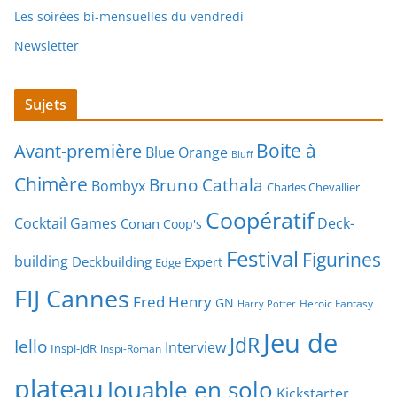
Les soirées bi-mensuelles du vendredi
Newsletter
Sujets
Boite à
Avant-première
Blue Orange
Bluff
Chimère
Bruno Cathala
Bombyx
Charles Chevallier
Coopératif
Cocktail Games
Deck-
Conan
Coop's
Festival
Figurines
building
Deckbuilding
Expert
Edge
FIJ Cannes
Fred Henry
GN
Heroic Fantasy
Harry Potter
Jeu de
JdR
Iello
Interview
Inspi-JdR
Inspi-Roman
plateau
Jouable en solo
Kickstarter