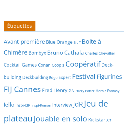
Étiquettes
Boite à
Avant-première
Blue Orange
Bluff
Chimère
Bruno Cathala
Bombyx
Charles Chevallier
Coopératif
Cocktail Games
Deck-
Conan
Coop's
Festival
Figurines
building
Deckbuilding
Expert
Edge
FIJ Cannes
Fred Henry
GN
Heroic Fantasy
Harry Potter
Jeu de
JdR
Iello
Interview
Inspi-JdR
Inspi-Roman
plateau
Jouable en solo
Kickstarter