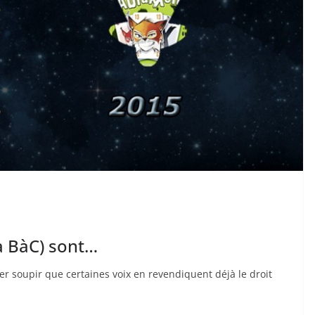
la BàC) sont…
r soupir que certaines voix en revendiquent déjà le droit