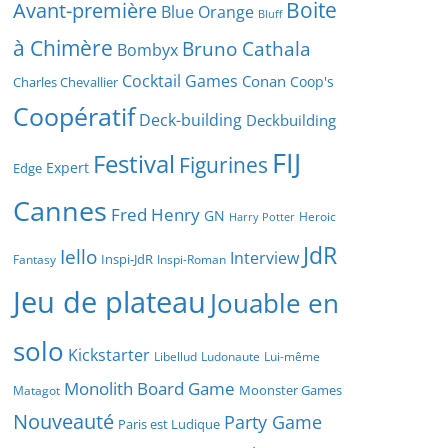
Boite
Avant-première
Blue Orange
Bluff
à Chimère
Bruno Cathala
Bombyx
Cocktail Games
Conan
Coop's
Charles Chevallier
Coopératif
Deck-building
Deckbuilding
FIJ
Festival
Figurines
Expert
Edge
Cannes
Fred Henry
GN
Heroic
Harry Potter
JdR
Iello
Interview
Inspi-JdR
Fantasy
Inspi-Roman
Jeu de plateau
Jouable en
solo
Kickstarter
Libellud
Ludonaute
Lui-même
Monolith Board Game
Moonster Games
Matagot
Nouveauté
Party Game
Paris est Ludique