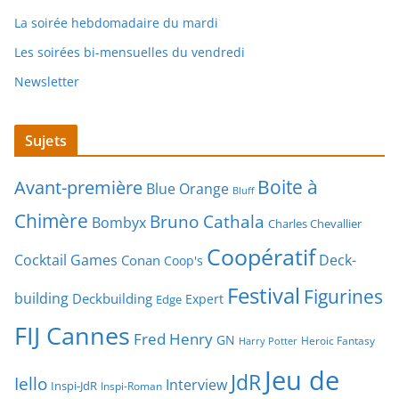
La soirée hebdomadaire du mardi
Les soirées bi-mensuelles du vendredi
Newsletter
Sujets
Boite à
Avant-première
Blue Orange
Bluff
Chimère
Bruno Cathala
Bombyx
Charles Chevallier
Coopératif
Cocktail Games
Deck-
Conan
Coop's
Festival
Figurines
building
Deckbuilding
Expert
Edge
FIJ Cannes
Fred Henry
GN
Heroic Fantasy
Harry Potter
Jeu de
JdR
Iello
Interview
Inspi-JdR
Inspi-Roman