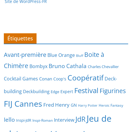
Site de WordPress-FR
Étiquettes
Boite à
Avant-première
Blue Orange
Bluff
Chimère
Bruno Cathala
Bombyx
Charles Chevallier
Coopératif
Cocktail Games
Deck-
Conan
Coop's
Festival
Figurines
building
Deckbuilding
Expert
Edge
FIJ Cannes
Fred Henry
GN
Heroic Fantasy
Harry Potter
Jeu de
JdR
Iello
Interview
Inspi-JdR
Inspi-Roman