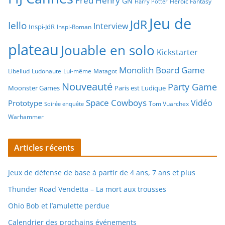
Fred Henry
GN
Heroic Fantasy
Harry Potter
Jeu de
JdR
Iello
Interview
Inspi-JdR
Inspi-Roman
plateau
Jouable en solo
Kickstarter
Monolith Board Game
Libellud
Ludonaute
Lui-même
Matagot
Nouveauté
Party Game
Moonster Games
Paris est Ludique
Space Cowboys
Vidéo
Prototype
Tom Vuarchex
Soirée enquête
Warhammer
Articles récents
Jeux de défense de base à partir de 4 ans, 7 ans et plus
Thunder Road Vendetta – La mort aux trousses
Ohio Bob et l’amulette perdue
Calendrier des prochains événements