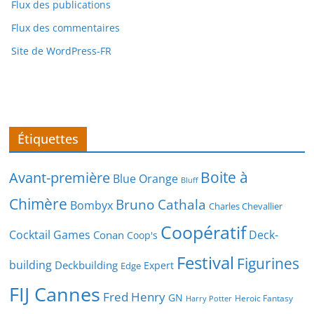
Flux des publications
Flux des commentaires
Site de WordPress-FR
Étiquettes
Boite à
Avant-première
Blue Orange
Bluff
Chimère
Bruno Cathala
Bombyx
Charles Chevallier
Coopératif
Cocktail Games
Deck-
Conan
Coop's
Festival
Figurines
building
Deckbuilding
Expert
Edge
FIJ Cannes
Fred Henry
GN
Heroic Fantasy
Harry Potter