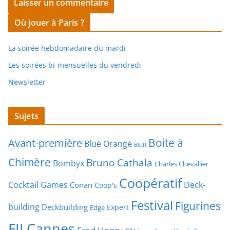
Où jouer à Paris ?
La soirée hebdomadaire du mardi
Les soirées bi-mensuelles du vendredi
Newsletter
Sujets
Boite à
Avant-première
Blue Orange
Bluff
Chimère
Bruno Cathala
Bombyx
Charles Chevallier
Coopératif
Cocktail Games
Deck-
Conan
Coop's
Festival
Figurines
building
Deckbuilding
Expert
Edge
FIJ Cannes