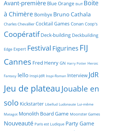
Boite
Avant-première
Blue Orange
Bluff
à Chimère
Bruno Cathala
Bombyx
Cocktail Games
Conan
Coop's
Charles Chevallier
Coopératif
Deck-building
Deckbuilding
FIJ
Festival
Figurines
Expert
Edge
Cannes
Fred Henry
GN
Heroic
Harry Potter
JdR
Iello
Interview
Inspi-JdR
Fantasy
Inspi-Roman
Jeu de plateau
Jouable en
solo
Kickstarter
Libellud
Ludonaute
Lui-même
Monolith Board Game
Moonster Games
Matagot
Nouveauté
Party Game
Paris est Ludique