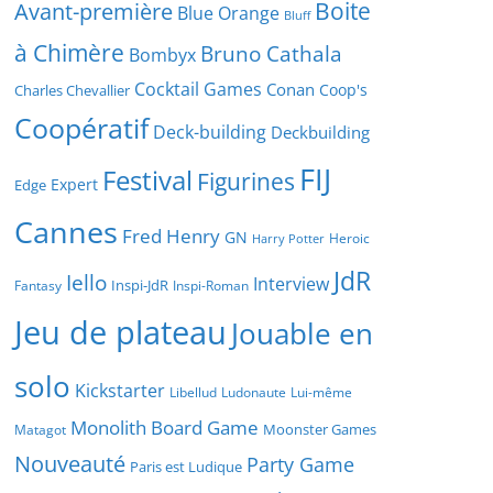
Boite
Avant-première
Blue Orange
Bluff
à Chimère
Bruno Cathala
Bombyx
Cocktail Games
Conan
Coop's
Charles Chevallier
Coopératif
Deck-building
Deckbuilding
FIJ
Festival
Figurines
Expert
Edge
Cannes
Fred Henry
GN
Heroic
Harry Potter
JdR
Iello
Interview
Inspi-JdR
Fantasy
Inspi-Roman
Jeu de plateau
Jouable en
solo
Kickstarter
Libellud
Ludonaute
Lui-même
Monolith Board Game
Moonster Games
Matagot
Nouveauté
Party Game
Paris est Ludique