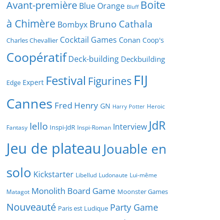
Boite
Avant-première
Blue Orange
Bluff
à Chimère
Bruno Cathala
Bombyx
Cocktail Games
Conan
Coop's
Charles Chevallier
Coopératif
Deck-building
Deckbuilding
FIJ
Festival
Figurines
Expert
Edge
Cannes
Fred Henry
GN
Heroic
Harry Potter
JdR
Iello
Interview
Inspi-JdR
Fantasy
Inspi-Roman
Jeu de plateau
Jouable en
solo
Kickstarter
Libellud
Ludonaute
Lui-même
Monolith Board Game
Moonster Games
Matagot
Nouveauté
Party Game
Paris est Ludique