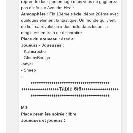
reprendre leur personnage mais vous ne gagnerez
pas d'info sur Avoudm Hedir
Atmosphère
: Fin 19ème siècle, début 20ème avec
quelques élément fantastique. Un monde qui vient
de finir sa révolution industrielle dans lequel la
magie est en train de disparaitre.
Place du nouveau
: Azediel
Joueurs - Joueuses
:
- Kalnicroche
- GloubyBoulga
-anyel
- Sheep
-
♦♦♦♦♦♦♦♦♦♦♦♦♦♦♦♦♦♦♦♦♦♦♦♦♦♦♦♦♦♦♦♦♦♦♦♦♦♦
Table 6/6
♦♦♦♦♦♦♦♦♦♦♦♦♦♦♦♦♦♦
♦♦♦♦♦♦♦♦♦♦♦♦♦♦♦♦♦♦
♦♦♦♦♦♦♦♦♦♦♦♦♦♦♦♦♦♦♦♦♦♦♦♦♦♦♦♦♦♦♦♦♦♦♦♦♦♦
MJ:
Place première soirée :
libre
Joueuses et joueurs :
-
-