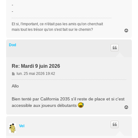
-
-
Et si, l'important, ce n'était pas les amis qu'on cherchait
mais tout les trésor qu'on s'est fait sur le chemin?
H
a
u
t
Dod
Re: Mardi 9 juin 2026
M
lun. 25 mai 2026 19:42
e
s
Allo
s
a
Bien tenté par California 2035 s'il reste de place et si c'est
g
accessible aux joueurs débutants
e
H
a
u
t
Vel