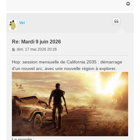
H
a
a
g
u
e
t
Vel
Re: Mardi 9 juin 2026
M
dim. 17 mai 2026 20:26
e
s
Hop: session mensuelle de California 2035 : démarrage
s
d'un nouvel arc, avec une nouvelle région à explorer.
a
g
e
Le monde :