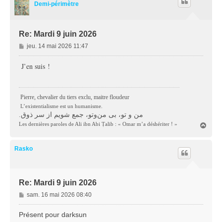
Demi-périmètre
Re: Mardi 9 juin 2026
M
jeu. 14 mai 2026 11:47
e
s
J’en suis !
s
a
g
Pierre, chevalier du tiers exclu, maitre floudeur
e
L’existentialisme est un humanisme.
.من و تو، بی من‌و‌تو، جمع شویم از سر ذوق
Les dernières paroles de Ali ibn Abi Ṭalib : « Omar m’a déshériter ! »
H
a
u
t
Rasko
Re: Mardi 9 juin 2026
M
sam. 16 mai 2026 08:40
e
s
Présent pour darksun
s