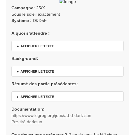
e
Campagne:
25/X
Sous le soleil exactement
Système :
D&D5E
À quoi s’attendre :
► AFFICHER LE TEXTE
Background:
► AFFICHER LE TEXTE
Résumé des partie précédentes:
► AFFICHER LE TEXTE
Documentation:
https://www.legrog.org/jeux/ad-d-dark-sun
Pre-tiré darksun
Que devez-vous préparer ?
Rien du tout. Le MJ viens