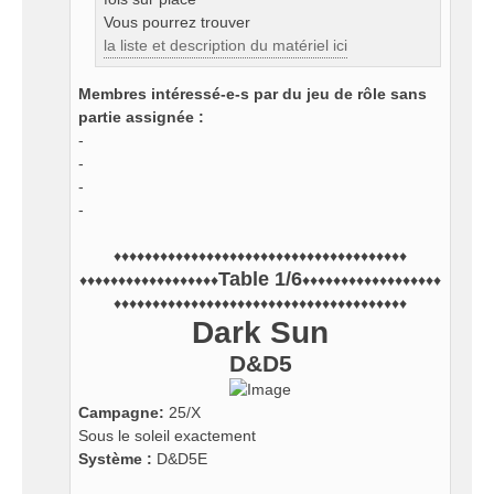
Vous pourrez trouver
la liste et description du matériel ici
Membres intéressé-e-s par du jeu de rôle sans
partie assignée :
-
-
-
-
♦♦♦♦♦♦♦♦♦♦♦♦♦♦♦♦♦♦♦♦♦♦♦♦♦♦♦♦♦♦♦♦♦♦♦♦♦♦
Table 1/6
♦♦♦♦♦♦♦♦♦♦♦♦♦♦♦♦♦♦
♦♦♦♦♦♦♦♦♦♦♦♦♦♦♦♦♦♦
♦♦♦♦♦♦♦♦♦♦♦♦♦♦♦♦♦♦♦♦♦♦♦♦♦♦♦♦♦♦♦♦♦♦♦♦♦♦
Dark Sun
D&D5
Campagne:
25/X
Sous le soleil exactement
Système :
D&D5E