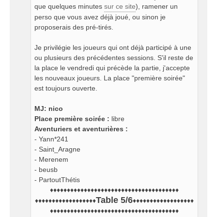
que quelques minutes
sur ce site
), ramener un
perso que vous avez déjà joué, ou sinon je
proposerais des pré-tirés.
Je privilégie les joueurs qui ont déjà participé à une
ou plusieurs des précédentes sessions. S'il reste de
la place le vendredi qui précède la partie, j'accepte
les nouveaux joueurs. La place "première soirée"
est toujours ouverte.
MJ: nico
Place première soirée :
libre
Aventuriers et aventurières :
- Yann*241
- Saint_Aragne
- Merenem
- beusb
- PartoutThétis
♦♦♦♦♦♦♦♦♦♦♦♦♦♦♦♦♦♦♦♦♦♦♦♦♦♦♦♦♦♦♦♦♦♦♦♦♦♦
Table 5/6
♦♦♦♦♦♦♦♦♦♦♦♦♦♦♦♦♦♦
♦♦♦♦♦♦♦♦♦♦♦♦♦♦♦♦♦♦
♦♦♦♦♦♦♦♦♦♦♦♦♦♦♦♦♦♦♦♦♦♦♦♦♦♦♦♦♦♦♦♦♦♦♦♦♦♦