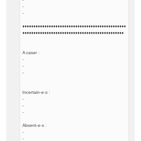
-
-
♦♦♦♦♦♦♦♦♦♦♦♦♦♦♦♦♦♦♦♦♦♦♦♦♦♦♦♦♦♦♦♦♦♦♦♦♦♦♦♦♦♦♦♦♦♦♦
♦♦♦♦♦♦♦♦♦♦♦♦♦♦♦♦♦♦♦♦♦♦♦♦♦♦♦♦♦♦♦♦♦♦♦♦♦♦♦♦♦♦♦♦♦♦
A caser :
-
-
-
Incertain-e-s :
-
-
-
Absent-e-s :
-
-