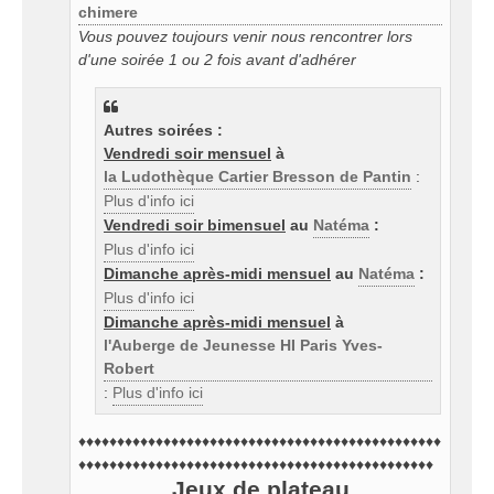
chimere
Vous pouvez toujours venir nous rencontrer lors
d'une soirée 1 ou 2 fois avant d'adhérer
Autres soirées :
Vendredi soir mensuel
à
la Ludothèque Cartier Bresson de Pantin
:
Plus d'info ici
Vendredi soir bimensuel
au
Natéma
:
Plus d'info ici
Dimanche après-midi mensuel
au
Natéma
:
Plus d'info ici
Dimanche après-midi mensuel
à
l'Auberge de Jeunesse HI Paris Yves-
Robert
:
Plus d'info ici
♦♦♦♦♦♦♦♦♦♦♦♦♦♦♦♦♦♦♦♦♦♦♦♦♦♦♦♦♦♦♦♦♦♦♦♦♦♦♦♦♦♦♦♦♦♦♦
♦♦♦♦♦♦♦♦♦♦♦♦♦♦♦♦♦♦♦♦♦♦♦♦♦♦♦♦♦♦♦♦♦♦♦♦♦♦♦♦♦♦♦♦♦♦
Jeux de plateau