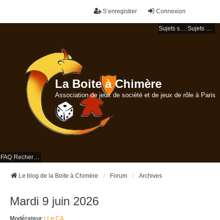
S’enregistrer
Connexion
Sujets sans réponse
Sujets actifs
La Boite à Chimère
Association de jeux de société et de jeux de rôle à Paris
FAQ
Rechercher
Le blog de la Boite à Chimère
Forum
Archives
Mardi 9 juin 2026
Modérateur :
Le CA