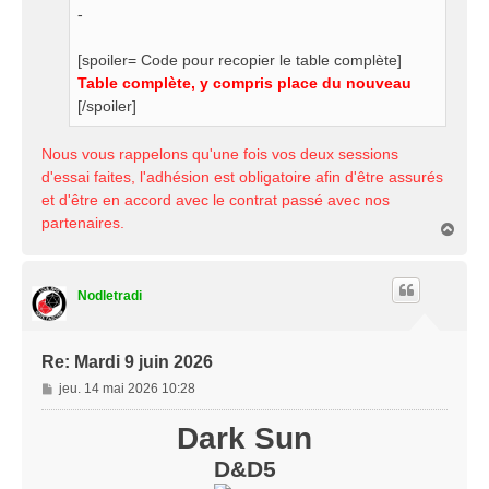
-
[spoiler= Code pour recopier le table complète]
Table complète, y compris place du nouveau
[/spoiler]
Nous vous rappelons qu'une fois vos deux sessions
d'essai faites, l'adhésion est obligatoire afin d'être assurés
et d'être en accord avec le contrat passé avec nos
partenaires.
H
a
u
t
Nodletradi
Re: Mardi 9 juin 2026
M
jeu. 14 mai 2026 10:28
e
s
Dark Sun
s
D&D5
a
g