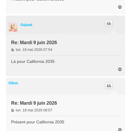
s
H
a
a
g
u
e
t
Gujuud
Re: Mardi 9 juin 2026
M
lun. 18 mai 2026 07:54
e
s
Là pour California 2035
s
H
a
a
g
u
e
t
Gibus
Re: Mardi 9 juin 2026
M
lun. 18 mai 2026 08:07
e
s
Présent pour California 2035
s
H
a