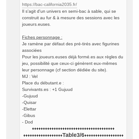
https://bac-california2035.fr/
Il s'agit d'un univers en semi-bac à sable, qui se
construit au fur & à mesure des sessions avec les
joueurs.euses.
Fiches personnage :
Je ramène par défaut des pré-tirés avec figurines
associées
Pour les joueurs.euses déjà formé.es aux règles du
jeu, possibilité que ceux-ci génèrent eux-mêmes
leur personnage (cf section dédiée du site).
MJ : Vel
Place du débutant.e :
Survivants.es : +1 Gujuud
-Gujuud
-Quisar
-Elettar
-Gibus
- Dod
♦♦♦♦♦♦♦♦♦♦♦♦♦♦♦♦♦♦♦♦♦♦♦♦♦♦♦♦♦♦♦♦♦♦♦♦♦♦
Table3/6
♦♦♦♦♦♦♦♦♦♦♦♦♦♦♦♦♦♦
♦♦♦♦♦♦♦♦♦♦♦♦♦♦♦♦♦♦