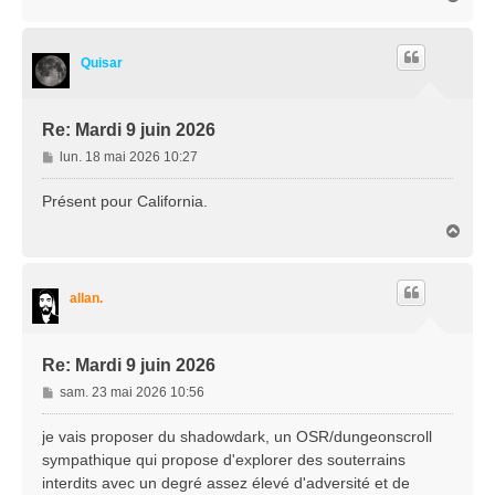
a
g
u
e
t
Quisar
Re: Mardi 9 juin 2026
M
lun. 18 mai 2026 10:27
e
s
Présent pour California.
s
H
a
a
g
u
e
t
allan.
Re: Mardi 9 juin 2026
M
sam. 23 mai 2026 10:56
e
s
je vais proposer du shadowdark, un OSR/dungeonscroll
s
sympathique qui propose d'explorer des souterrains
a
interdits avec un degré assez élevé d'adversité et de
g