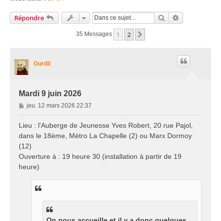
Rechercher
Recherche Av
Répondre
1
2
Suivante
35 Messages
Gurdil
Mardi 9 juin 2026
M
jeu. 12 mars 2026 22:37
e
s
Lieu : l'Auberge de Jeunesse Yves Robert, 20 rue Pajol,
s
dans le 18ème, Métro La Chapelle (2) ou Marx Dormoy
a
(12)
g
Ouverture à : 19 heure 30 (installation à partir de 19
e
heure)
On nous accueille et il y a donc quelques