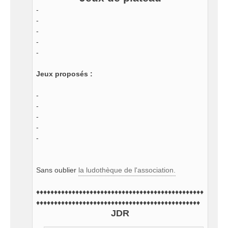
-
-
-
-
-
Jeux proposés :
-
-
-
-
-
Sans oublier
la ludothèque de l'association.
♦♦♦♦♦♦♦♦♦♦♦♦♦♦♦♦♦♦♦♦♦♦♦♦♦♦♦♦♦♦♦♦♦♦♦♦♦♦♦♦♦♦♦♦♦♦♦
♦♦♦♦♦♦♦♦♦♦♦♦♦♦♦♦♦♦♦♦♦♦♦♦♦♦♦♦♦♦♦♦♦♦♦♦♦♦♦♦♦♦♦♦♦♦
JDR