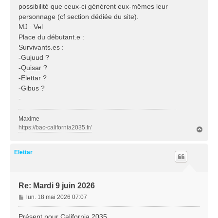
possibilité que ceux-ci génèrent eux-mêmes leur
personnage (cf section dédiée du site).
MJ : Vel
Place du débutant.e :
Survivants.es :
-Gujuud ?
-Quisar ?
-Elettar ?
-Gibus ?
-
Maxime
https://bac-california2035.fr/
H
a
u
t
Elettar
Re: Mardi 9 juin 2026
M
lun. 18 mai 2026 07:07
e
s
Présent pour California 2035