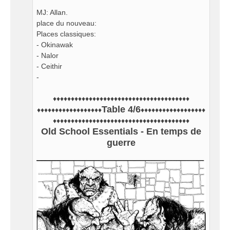
MJ: Allan.
place du nouveau:
Places classiques:
- Okinawak
- Nalor
- Ceithir
-
♦♦♦♦♦♦♦♦♦♦♦♦♦♦♦♦♦♦♦♦♦♦♦♦♦♦♦♦♦♦♦♦♦♦♦♦♦♦
Table 4/6
♦♦♦♦♦♦♦♦♦♦♦♦♦♦♦♦♦♦
♦♦♦♦♦♦♦♦♦♦♦♦♦♦♦♦♦♦
♦♦♦♦♦♦♦♦♦♦♦♦♦♦♦♦♦♦♦♦♦♦♦♦♦♦♦♦♦♦♦♦♦♦♦♦♦♦
Old School Essentials - En temps de
guerre