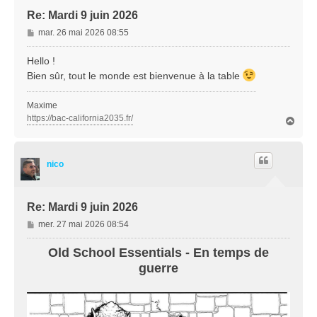
Re: Mardi 9 juin 2026
M
mar. 26 mai 2026 08:55
e
s
Hello !
s
Bien sûr, tout le monde est bienvenue à la table
a
g
Maxime
e
https://bac-california2035.fr/
H
a
u
t
nico
Re: Mardi 9 juin 2026
M
mer. 27 mai 2026 08:54
e
s
Old School Essentials - En temps de
s
guerre
a
g
e