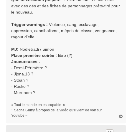
avec des dés et des fiches de personnages prêts-tiré pour
le nouveau.
Trigger warnings :
Violence, sang, esclavage,
oppression, cannibalisme, mépris de classe, vengeance,
ragout d'elfe.
MJ:
Nodletradi / Simon
Place première soirée :
libre (?)
Joueureuses :
- Demi-Périmètre ?
- Jjona.13 ?
- Stban ?
- Rasko ?
- Merenem ?
« Tout le monde en est capable. »
~ Sacha Guitry à propos de la vidéo qu'il vient de voir sur
Youtube.~
H
a
u
t