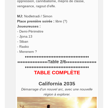
oppression, cannibalisme, mépris de classe,
vengeance, ragout d'elfe.
MJ:
Nodletradi / Simon
Place première soirée :
libre (?)
Joueureuses :
- Demi-Périmètre
- Jjona.13
- Stban
- Rasko
- Merenem ?
♦♦♦♦♦♦♦♦♦♦♦♦♦♦♦♦♦♦♦♦♦♦♦♦♦♦♦♦♦♦♦♦♦♦♦♦♦♦
Table 2/6
♦♦♦♦♦♦♦♦♦♦♦♦♦♦♦♦♦♦
♦♦♦♦♦♦♦♦♦♦♦♦♦♦♦♦♦♦
♦♦♦♦♦♦♦♦♦♦♦♦♦♦♦♦♦♦♦♦♦♦♦♦♦♦♦♦♦♦♦♦♦♦♦♦♦♦
TABLE COMPLÈTE
California 2035
Démarrage d'un nouvel arc, avec une nouvelle
région à explorer.