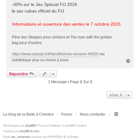
-40% sur le Jeu Spécial FIJ 2026
le sac cabas officiel du FIJ
Informations et ouverture des ventes le 7 octobre 2025.
Père des Steppes pour certains et The man with the golden
bag pour d'autres.
https://www.myludo.fr/#!/profil/olivier-lemaire-49500
ma
ludothèque plus ou moins à jours
H
a
u
Répondre
t
1 Message • Page
1
Sur
1
Aller À
Le blog de la Boite à Chimère
Forum
Nous contacter
Développé par
phpBB
® Forum Software © phpBB Limited
Traduit par
phpBB-fr.com
Style
we_universal
created by INVENTEA & v12mike