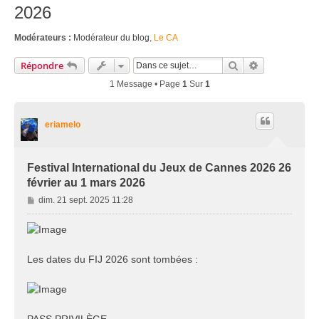
2026
Modérateurs :
Modérateur du blog
,
Le CA
Rechercher
Recherche Av
Répondre
1 Message • Page
1
Sur
1
eriamelo
Festival International du Jeux de Cannes 2026 26
février au 1 mars 2026
M
dim. 21 sept. 2025 11:28
e
s
s
a
Les dates du FIJ 2026 sont tombées :
g
e