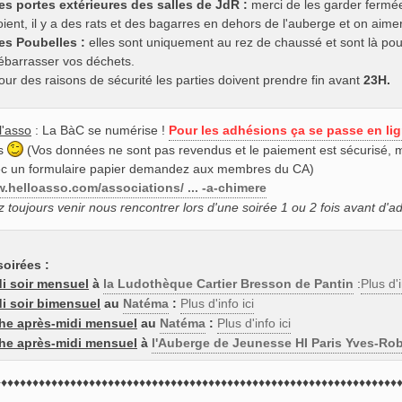
es portes extérieures des salles de JdR :
merci de les garder fermées
oient, il y a des rats et des bagarres en dehors de l'auberge et on aimer
es Poubelles :
elles sont uniquement au rez de chaussé et sont là pour
ébarrasser vos déchets.
our des raisons de sécurité les parties doivent prendre fin avant
23H.
l'asso
: La BàC se numérise !
Pour les adhésions ça se passe en lig
us
(Vos données ne sont pas revendus et le paiement est sécurisé,
ec un formulaire papier demandez aux membres du CA)
.helloasso.com/associations/ ... -a-chimere
 toujours venir nous rencontrer lors d'une soirée 1 ou 2 fois avant d'a
soirées :
i soir mensuel
à
la Ludothèque Cartier Bresson de Pantin
:
Plus d'i
i soir bimensuel
au
Natéma
:
Plus d'info ici
he après-midi mensuel
au
Natéma
:
Plus d'info ici
he après-midi mensuel
à
l'Auberge de Jeunesse HI Paris Yves-Rob
♦♦♦♦♦♦♦♦♦♦♦♦♦♦♦♦♦♦♦♦♦♦♦♦♦♦♦♦♦♦♦♦♦♦♦♦♦♦♦♦♦♦♦♦♦♦♦♦♦♦♦♦♦♦♦♦♦♦♦♦♦♦♦♦