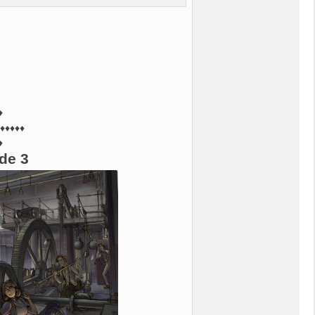
♦
♦♦♦♦♦
♦
de 3