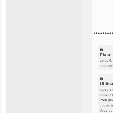
♦♦♦♦♦♦♦♦♦♦
Place
de JdR. 
une tabl
Utilis
joueurs)
pouvez u
Pour que
choisir 
Vous po