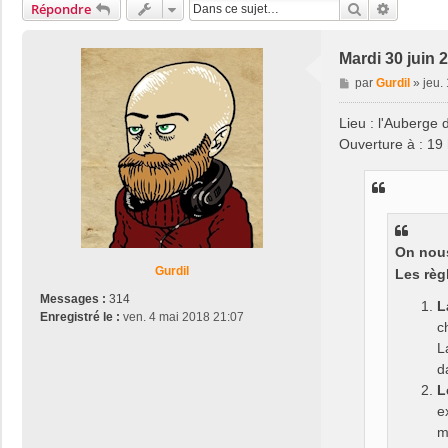
Rechercher
Recherch
Répondre
Mardi 30 juin 
M
par
Gurdil
»
jeu.
e
s
Lieu : l'Auberge
s
Ouverture à : 19 
a
g
e
On nous
Gurdil
Les règ
Messages :
314
L
Enregistré le :
ven. 4 mai 2018 21:07
c
L
d
L
e
m