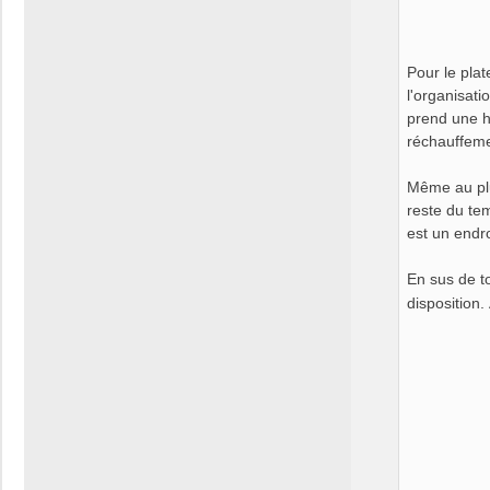
Pour le plat
l'organisati
prend une h
réchauffemen
Même au plus
reste du te
est un endro
En sus de t
disposition.