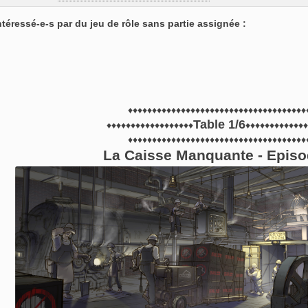
éressé-e-s par du jeu de rôle sans partie assignée :
♦♦♦♦♦♦♦♦♦♦♦♦♦♦♦♦♦♦♦♦♦♦♦♦♦♦♦♦♦♦♦♦♦♦♦♦♦
Table 1/6
♦♦♦♦♦♦♦♦♦♦♦♦♦♦♦♦♦♦
♦♦♦♦♦♦♦♦♦♦♦♦♦
♦♦♦♦♦♦♦♦♦♦♦♦♦♦♦♦♦♦♦♦♦♦♦♦♦♦♦♦♦♦♦♦♦♦♦♦♦
La Caisse Manquante - Episo