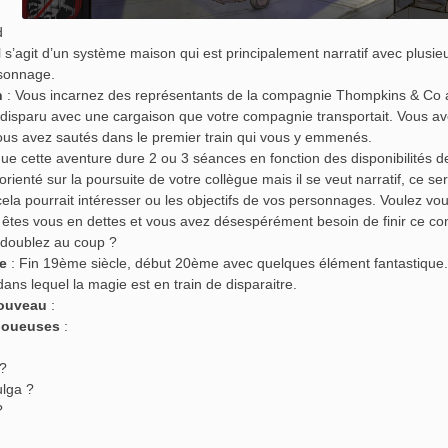
d
l s’agit d’un système maison qui est principalement narratif avec plusieur
sonnage.
n
: Vous incarnez des représentants de la compagnie Thompkins & Co a 
isparu avec une cargaison que votre compagnie transportait. Vous ave
ous avez sautés dans le premier train qui vous y emmenés.
que cette aventure dure 2 ou 3 séances en fonction des disponibilités d
orienté sur la poursuite de votre collègue mais il se veut narratif, ce s
cela pourrait intéresser ou les objectifs de vos personnages. Voulez vo
êtes vous en dettes et vous avez désespérément besoin de finir ce cont
 doublez au coup ?
e
: Fin 19ème siècle, début 20ème avec quelques élément fantastique. U
 dans lequel la magie est en train de disparaitre.
nouveau
:
Joueuses
:
 ?
lga ?
?