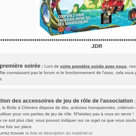
♦♦♦♦♦♦♦♦♦♦♦♦♦♦♦♦♦♦♦♦♦♦♦♦♦♦♦♦♦♦♦♦♦♦♦♦♦♦♦♦♦♦♦♦♦♦♦♦♦♦♦♦♦♦♦♦♦♦♦♦♦♦♦♦
JDR
 première soirée
:
Lors de
votre première soirée avec nous
, ce
Ne connaissant pas le forum ni le fonctionnement de l'asso, cela vous 
e
ation des accessoires de jeu de rôle de l'association
:
, la Boîte à Chimère dispose de dés, ardoises transparentes, critérium 
tiliser pour vos parties de jeu de rôle. N'hésitez pas à vous en servir !
 ce soit plus clair, vous pouvez indiquer sur ce sujet ce que vous souha
une fois sur place
urrez trouver
la liste et description du matériel ici