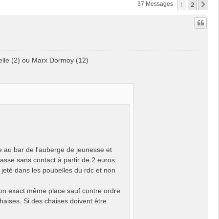
1
2
Su
37 Messages
elle (2) ou Marx Dormoy (12)
e au bar de l'auberge de jeunesse et
sse sans contact à partir de 2 euros.
e jeté dans les poubelles du rdc et non
on exact même place sauf contre ordre
chaises. Si des chaises doivent être