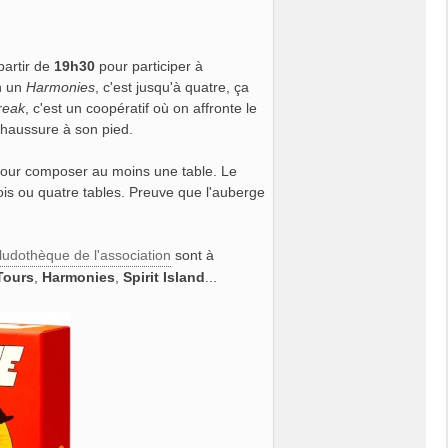
partir de
19h30
pour participer à
en un
Harmonies
, c'est jusqu'à quatre, ça
reak
, c'est un coopératif où on affronte le
 chaussure à son pied.
s pour composer au moins une table. Le
rois ou quatre tables. Preuve que l'auberge
 ludothèque de l'association
sont à
Tours
,
Harmonies
,
Spirit Island
...