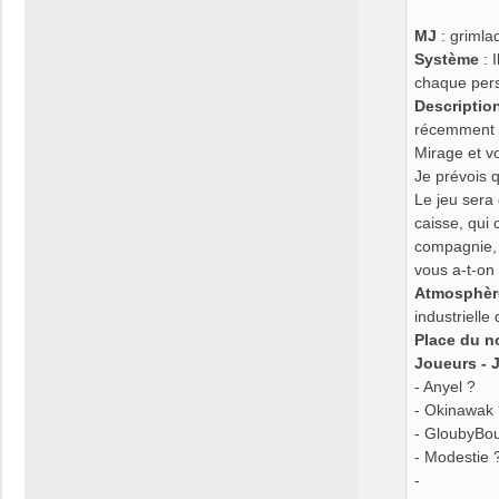
MJ
: grimla
Système
: I
chaque per
Descriptio
récemment d
Mirage et v
Je prévois 
Le jeu sera 
caisse, qui 
compagnie, 
vous a-t-on
Atmosphèr
industrielle
Place du 
Joueurs - 
- Anyel ?
- Okinawak
- GloubyBou
- Modestie 
-