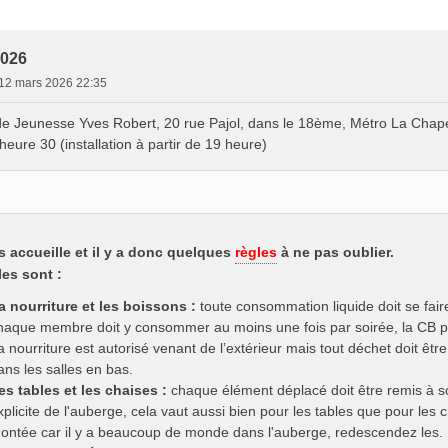
e Avancée
2026
 12 mars 2026 22:35
 de Jeunesse Yves Robert, 20 rue Pajol, dans le 18ème, Métro La Chap
heure 30 (installation à partir de 19 heure)
 accueille et il y a donc quelques
règles
à ne pas oublier.
les sont :
a nourriture et les boissons :
toute consommation liquide doit se fair
haque membre doit y consommer au moins une fois par soirée, la CB pa
a nourriture est autorisé venant de l’extérieur mais tout déchet doit êtr
ans les salles en bas.
es tables et les chaises :
chaque élément déplacé doit être remis à s
xplicite de l'auberge, cela vaut aussi bien pour les tables que pour les 
ontée car il y a beaucoup de monde dans l'auberge, redescendez les.