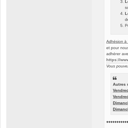
L
s
L
d
P
Adhésion à 
et pour no
adhérer av
https://www
Vous pouvez
Autres 
Vendred
Vendred
Dimanc
Dimanc
♦♦♦♦♦♦♦♦♦♦