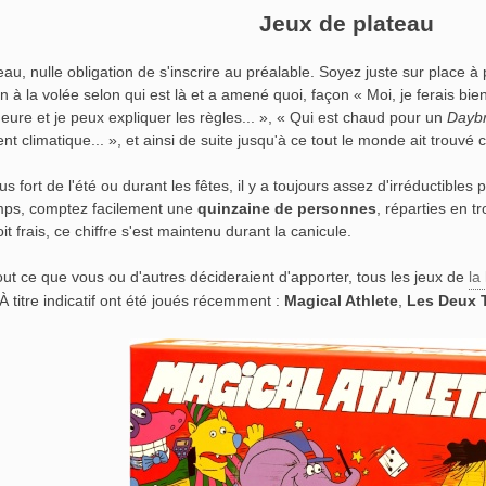
Jeux de plateau
eau, nulle obligation de s'inscrire au préalable. Soyez juste sur place à 
on à la volée selon qui est là et a amené quoi, façon « Moi, je ferais bi
eure et je peux expliquer les règles... », « Qui est chaud pour un
Dayb
t climatique... », et ainsi de suite jusqu'à ce tout le monde ait trouvé
 fort de l'été ou durant les fêtes, il y a toujours assez d'irréductible
mps, comptez facilement une
quinzaine de personnes
, réparties en t
it frais, ce chiffre s'est maintenu durant la canicule.
out ce que vous ou d'autres décideraient d'apporter, tous les jeux de
la
 À titre indicatif ont été joués récemment :
Magical Athlete
,
Les Deux 