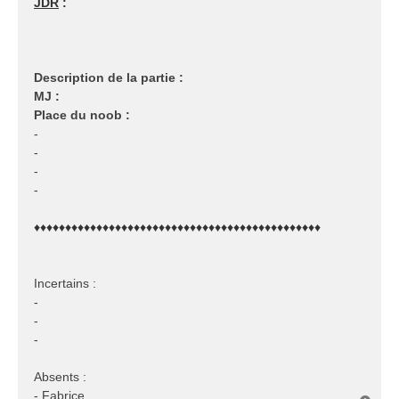
JDR
:
Description de la partie :
MJ :
Place du noob :
-
-
-
-
♦♦♦♦♦♦♦♦♦♦♦♦♦♦♦♦♦♦♦♦♦♦♦♦♦♦♦♦♦♦♦♦♦♦♦♦♦♦♦♦♦♦♦♦♦♦
Incertains :
-
-
-
Absents :
- Fabrice