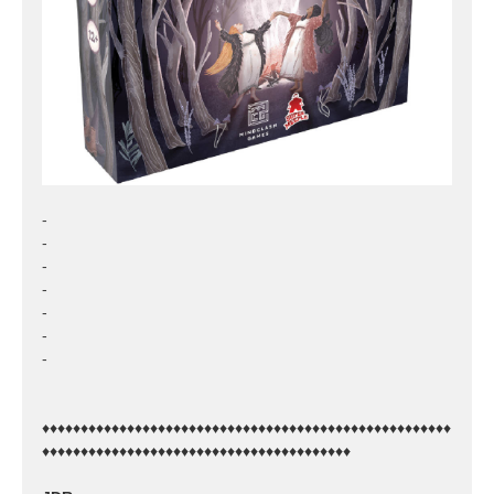
-
-
-
-
-
-
-
♦♦♦♦♦♦♦♦♦♦♦♦♦♦♦♦♦♦♦♦♦♦♦♦♦♦♦♦♦♦♦♦♦♦♦♦♦♦♦♦♦♦♦♦♦♦♦♦♦♦♦♦♦
♦♦♦♦♦♦♦♦♦♦♦♦♦♦♦♦♦♦♦♦♦♦♦♦♦♦♦♦♦♦♦♦♦♦♦♦♦♦♦♦