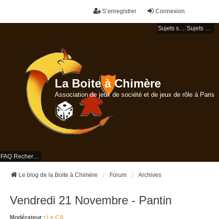
S’enregistrer
Connexion
Sujets sans réponse
Sujets actifs
La Boite à Chimère
Association de jeux de société et de jeux de rôle à Paris
FAQ
Rechercher
Le blog de la Boite à Chimère
Forum
Archives
Vendredi 21 Novembre - Pantin
Modérateur :
Le CA