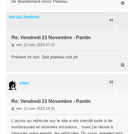
de désistement sinon Plateau.
H
a
a
g
u
e
t
Seb aka Zolalariel
Re: Vendredi 21 Novembre - Pantin
M
ven. 21 nov. 2025 07:37
e
s
Présent ce soir. Soit plateau soit jdr
s
H
a
a
g
u
e
t
stban
Re: Vendredi 21 Novembre - Pantin
M
ven. 21 nov. 2025 14:31
e
s
L'accès au véhicule sur le site a été interdit suite à de
s
nombreuses et récentes intrusions... mais j'ai réussi à
a
négocier votre entrée, les véhicules. Du coup, appelez-moi