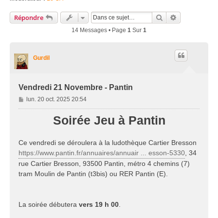
Rechercher
Recherche Av
Répondre
14 Messages • Page
1
Sur
1
Gurdil
Vendredi 21 Novembre - Pantin
M
lun. 20 oct. 2025 20:54
e
s
Soirée Jeu à Pantin
s
a
Ce vendredi se déroulera à la ludothèque Cartier Bresson
g
e
https://www.pantin.fr/annuaires/annuair ... esson-5330
, 34
rue Cartier Bresson, 93500 Pantin, métro 4 chemins (7)
tram Moulin de Pantin (t3bis) ou RER Pantin (E).
La soirée débutera
vers 19 h 00
.