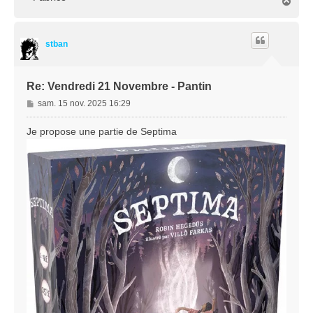
H
a
u
t
stban
Re: Vendredi 21 Novembre - Pantin
M
sam. 15 nov. 2025 16:29
e
s
Je propose une partie de Septima
s
a
g
e