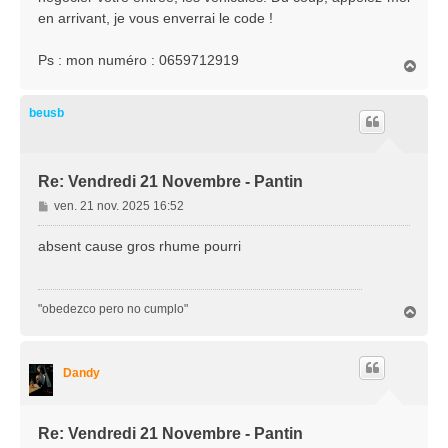
g
en arrivant, je vous enverrai le code !
e
Ps : mon numéro : 0659712919
H
a
u
t
beusb
Re: Vendredi 21 Novembre - Pantin
M
ven. 21 nov. 2025 16:52
e
s
absent cause gros rhume pourri
s
a
g
"obedezco pero no cumplo"
H
e
a
u
t
Dandy
Re: Vendredi 21 Novembre - Pantin