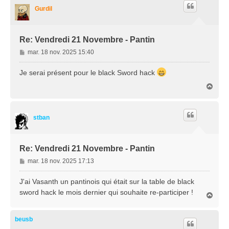
t
Gurdil
Re: Vendredi 21 Novembre - Pantin
M
mar. 18 nov. 2025 15:40
e
s
Je serai présent pour le black Sword hack
s
H
a
a
g
u
e
t
stban
Re: Vendredi 21 Novembre - Pantin
M
mar. 18 nov. 2025 17:13
e
s
J'ai Vasanth un pantinois qui était sur la table de black
s
sword hack le mois dernier qui souhaite re-participer !
H
a
a
g
u
e
t
beusb