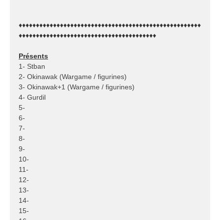
♦♦♦♦♦♦♦♦♦♦♦♦♦♦♦♦♦♦♦♦♦♦♦♦♦♦♦♦♦♦♦♦♦♦♦♦♦♦♦♦♦♦♦♦♦♦♦♦♦♦♦♦♦
♦♦♦♦♦♦♦♦♦♦♦♦♦♦♦♦♦♦♦♦♦♦♦♦♦♦♦♦♦♦♦♦♦♦♦♦♦♦♦♦
Présents
1- Stban
2- Okinawak (Wargame / figurines)
3- Okinawak+1 (Wargame / figurines)
4- Gurdil
5-
6-
7-
8-
9-
10-
11-
12-
13-
14-
15-