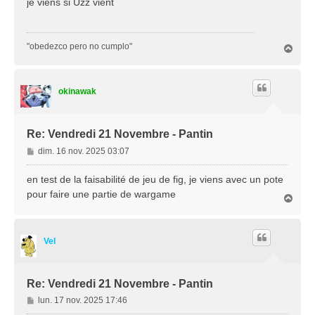
je viens si Uzz vient
s
a
g
"obedezco pero no cumplo"
H
e
a
u
t
okinawak
Re: Vendredi 21 Novembre - Pantin
M
dim. 16 nov. 2025 03:07
e
s
en test de la faisabilité de jeu de fig, je viens avec un pote
s
pour faire une partie de wargame
H
a
a
g
u
e
t
Vel
Re: Vendredi 21 Novembre - Pantin
M
lun. 17 nov. 2025 17:46
e