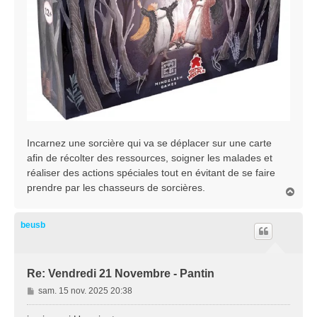
Incarnez une sorcière qui va se déplacer sur une carte
afin de récolter des ressources, soigner les malades et
réaliser des actions spéciales tout en évitant de se faire
prendre par les chasseurs de sorcières.
H
a
u
t
beusb
Re: Vendredi 21 Novembre - Pantin
M
sam. 15 nov. 2025 20:38
e
s