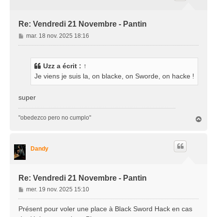
Re: Vendredi 21 Novembre - Pantin
M
mar. 18 nov. 2025 18:16
e
s
s
Uzz
a écrit :
↑
a
Je viens je suis la, on blacke, on Sworde, on hacke !
g
e
super
"obedezco pero no cumplo"
H
a
u
t
Dandy
Re: Vendredi 21 Novembre - Pantin
M
mer. 19 nov. 2025 15:10
e
s
Présent pour voler une place à Black Sword Hack en cas
s