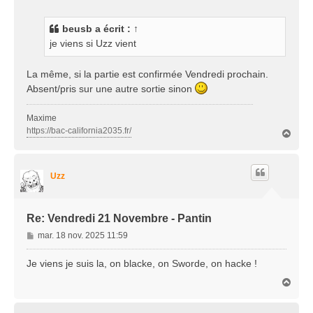
s
s
beusb
a écrit :
↑
a
je viens si Uzz vient
g
e
La même, si la partie est confirmée Vendredi prochain.
Absent/pris sur une autre sortie sinon
Maxime
https://bac-california2035.fr/
H
a
u
t
Uzz
Re: Vendredi 21 Novembre - Pantin
M
mar. 18 nov. 2025 11:59
e
s
Je viens je suis la, on blacke, on Sworde, on hacke !
s
H
a
a
g
u
e