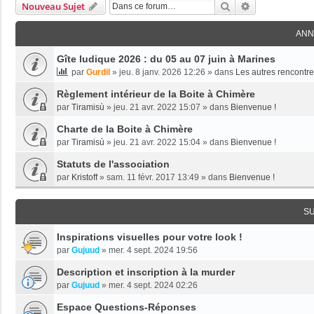
Rechercher
Recherche Av
Nouveau Sujet
ANN
Gîte ludique 2026 : du 05 au 07 juin à Marines
par
Gurdil
»
jeu. 8 janv. 2026 12:26
» dans
Les autres rencontr
Règlement intérieur de la Boite à Chimère
par
Tiramisù
»
jeu. 21 avr. 2022 15:07
» dans
Bienvenue !
Charte de la Boite à Chimère
par
Tiramisù
»
jeu. 21 avr. 2022 15:04
» dans
Bienvenue !
Statuts de l'association
par
Kristoff
»
sam. 11 févr. 2017 13:49
» dans
Bienvenue !
S
Inspirations visuelles pour votre look !
par
Gujuud
»
mer. 4 sept. 2024 19:56
Description et inscription à la murder
par
Gujuud
»
mer. 4 sept. 2024 02:26
Espace Questions-Réponses