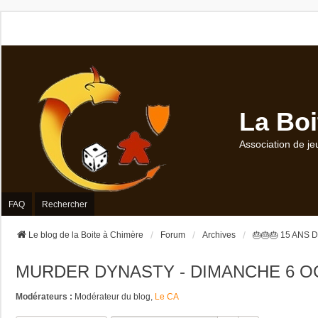
La Boi
Association de je
FAQ
Rechercher
Le blog de la Boite à Chimère
Forum
Archives
🎂🎂🎂 15 ANS 
MURDER DYNASTY - DIMANCHE 6 O
Modérateurs :
Modérateur du blog
,
Le CA