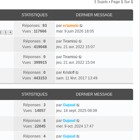
3 Sujets • Page
1
Sur
1
STATISTIQUES
DERNIER MESSAGE
Réponses :
93
par
eriamelo
Vues :
117666
mar. 9 juin 2026 18:05
2
3
4
Réponses :
0
par
Tiramisù
Vues :
419048
jeu. 21 avr. 2022 15:07
Réponses :
0
par
Tiramisù
Vues :
399915
jeu. 21 avr. 2022 15:04
Réponses :
0
par
Kristoff
Vues :
443153
sam. 11 févr. 2017 13:49
STATISTIQUES
DERNIER MESSAGE
Réponses :
3
par
Gujuud
Vues :
14057
jeu. 18 sept. 2025 08:08
Réponses :
8
par
Gujuud
Vues :
22045
mer. 9 oct. 2024 17:47
Réponses :
4
par
Gujuud