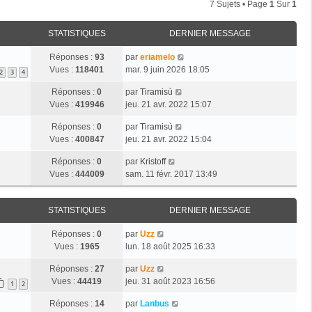
7 Sujets • Page
1
Sur
1
STATISTIQUES
DERNIER MESSAGE
Réponses :
93
par
eriamelo
Vues :
118401
mar. 9 juin 2026 18:05
2
3
4
Réponses :
0
par
Tiramisù
Vues :
419946
jeu. 21 avr. 2022 15:07
Réponses :
0
par
Tiramisù
Vues :
400847
jeu. 21 avr. 2022 15:04
Réponses :
0
par
Kristoff
Vues :
444009
sam. 11 févr. 2017 13:49
STATISTIQUES
DERNIER MESSAGE
Réponses :
0
par
Uzz
Vues :
1965
lun. 18 août 2025 16:33
Réponses :
27
par
Uzz
Vues :
44419
jeu. 31 août 2023 16:56
1
2
Réponses :
14
par
Lanbus