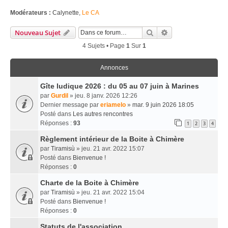
Modérateurs :
Calynette
,
Le CA
Rechercher
Recherche Avancé
Nouveau Sujet
4 Sujets • Page
1
Sur
1
Annonces
Gîte ludique 2026 : du 05 au 07 juin à Marines
par
Gurdil
» jeu. 8 janv. 2026 12:26
Dernier message par
eriamelo
»
mar. 9 juin 2026 18:05
Posté dans
Les autres rencontres
Réponses :
93
1
2
3
4
Règlement intérieur de la Boite à Chimère
par
Tiramisù
» jeu. 21 avr. 2022 15:07
Posté dans
Bienvenue !
Réponses :
0
Charte de la Boite à Chimère
par
Tiramisù
» jeu. 21 avr. 2022 15:04
Posté dans
Bienvenue !
Réponses :
0
Statuts de l'association