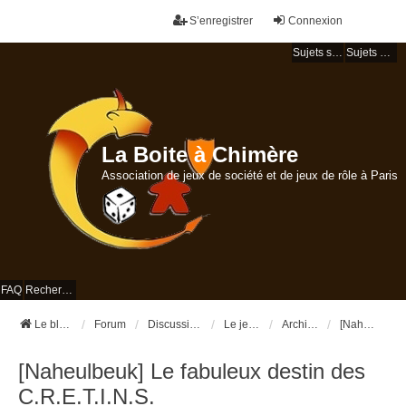
S’enregistrer
Connexion
Sujets sans réponse
Sujets actifs
La Boite à Chimère
Association de jeux de société et de jeux de rôle à Paris
FAQ
Rechercher
Le blog de la Boite à Chimère
Forum
Discussions et bavardages
Le jeu de rôle
Archives de campagnes
[Naheulbeuk] Le fabuleux destin des C.R.E.T.I.N.S.
[Naheulbeuk] Le fabuleux destin des
C.R.E.T.I.N.S.